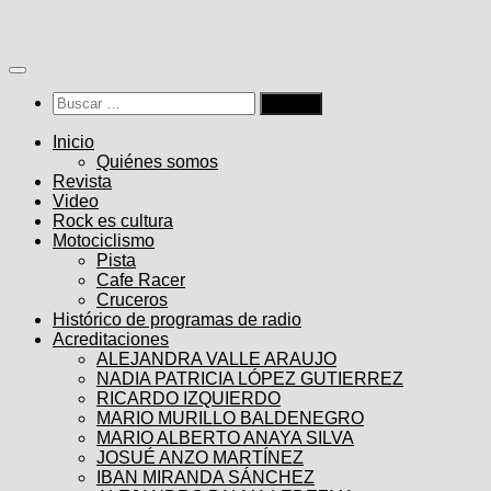
Saltar
al
contenido
Buscar:
Inicio
Quiénes somos
Revista
Video
Rock es cultura
Motociclismo
Pista
Cafe Racer
Cruceros
Histórico de programas de radio
Acreditaciones
ALEJANDRA VALLE ARAUJO
NADIA PATRICIA LÓPEZ GUTIERREZ
RICARDO IZQUIERDO
MARIO MURILLO BALDENEGRO
MARIO ALBERTO ANAYA SILVA
JOSUÉ ANZO MARTÍNEZ
IBAN MIRANDA SÁNCHEZ