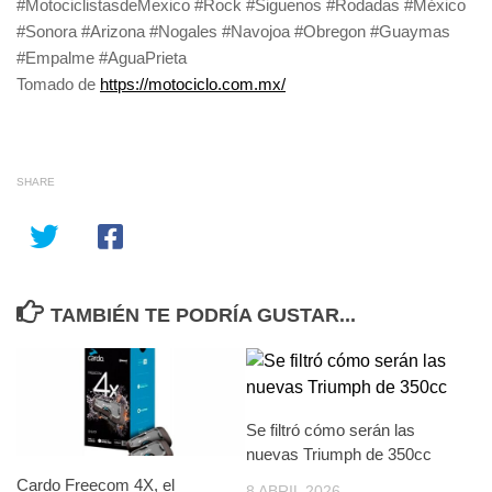
#MotociclistasdeMexico #Rock #Siguenos #Rodadas #México
#Sonora #Arizona #Nogales #Navojoa #Obregon #Guaymas
#Empalme #AguaPrieta
Tomado de
https://motociclo.com.mx/
SHARE
TAMBIÉN TE PODRÍA GUSTAR...
Se filtró cómo serán las
nuevas Triumph de 350cc
Cardo Freecom 4X, el
8 ABRIL 2026