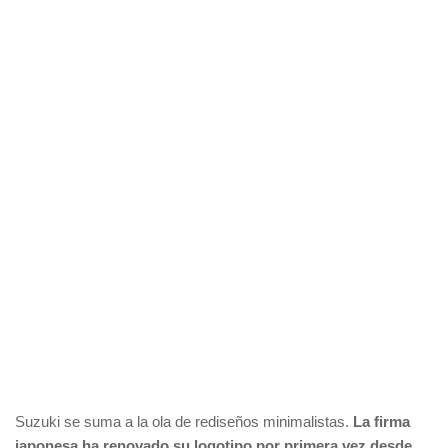
Suzuki se suma a la ola de rediseños minimalistas.
La firma
japonesa ha renovado su logotipo por primera vez desde