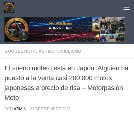
Saltar al contenido
GOOGLE NOTICIAS
/
MOTOCICLISMO
El sueño motero está en Japón. Alguien ha
puesto a la venta casi 200.000 motos
japonesas a precio de risa – Motorpasión
Moto
POR
ADMIN
·
23 SEPTIEMBRE 2025