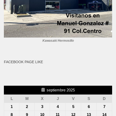
Kawasaki Hermosillo
FACEBOOK PAGE LIKE
septiembre 2025
L
M
X
J
V
S
D
1
2
3
4
5
6
7
8
9
10
11
12
13
14