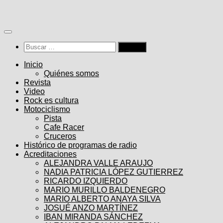
Saltar
al
contenido
Buscar:
Inicio
Quiénes somos
Revista
Video
Rock es cultura
Motociclismo
Pista
Cafe Racer
Cruceros
Histórico de programas de radio
Acreditaciones
ALEJANDRA VALLE ARAUJO
NADIA PATRICIA LÓPEZ GUTIERREZ
RICARDO IZQUIERDO
MARIO MURILLO BALDENEGRO
MARIO ALBERTO ANAYA SILVA
JOSUÉ ANZO MARTÍNEZ
IBAN MIRANDA SÁNCHEZ