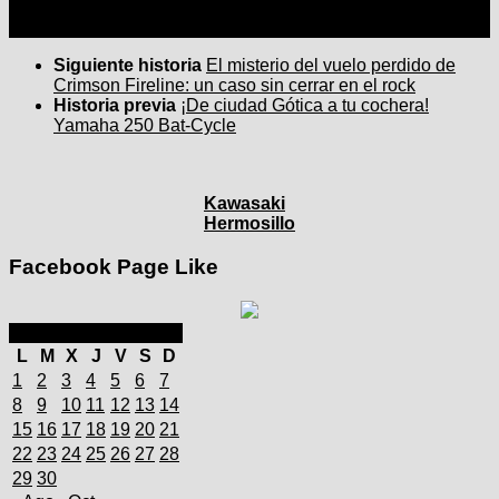
Siguiente historia
El misterio del vuelo perdido de
Crimson Fireline: un caso sin cerrar en el rock
Historia previa
¡De ciudad Gótica a tu cochera!
Yamaha 250 Bat-Cycle
Kawasaki
Hermosillo
Facebook Page Like
septiembre 2025
L
M
X
J
V
S
D
1
2
3
4
5
6
7
8
9
10
11
12
13
14
15
16
17
18
19
20
21
22
23
24
25
26
27
28
29
30