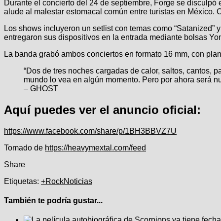
Durante el concierto del 24 de septiembre, Forge se disculpó 
alude al malestar estomacal común entre turistas en México.
Los shows incluyeron un setlist con temas como “Satanized” y 
entregaron sus dispositivos en la entrada mediante bolsas Yondr
La banda grabó ambos conciertos en formato 16 mm, con plane
“Dos de tres noches cargadas de calor, saltos, cantos, p
mundo lo vea en algún momento. Pero por ahora será nue
– GHOST
Aquí puedes ver el anuncio oficial:
https://www.facebook.com/share/p/1BH3BBVZ7U
Tomado de
https://heavymextal.com/feed
Share
Etiquetas:
+Rock
Noticias
También te podría gustar...