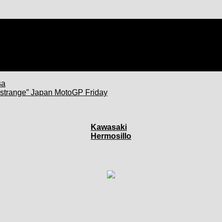
sa
“strange” Japan MotoGP Friday
Kawasaki
Hermosillo