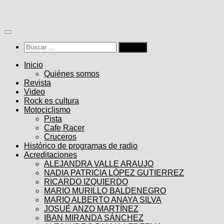
Saltar
al
contenido
Buscar:
Inicio
Quiénes somos
Revista
Video
Rock es cultura
Motociclismo
Pista
Cafe Racer
Cruceros
Histórico de programas de radio
Acreditaciones
ALEJANDRA VALLE ARAUJO
NADIA PATRICIA LÓPEZ GUTIERREZ
RICARDO IZQUIERDO
MARIO MURILLO BALDENEGRO
MARIO ALBERTO ANAYA SILVA
JOSUÉ ANZO MARTÍNEZ
IBAN MIRANDA SÁNCHEZ