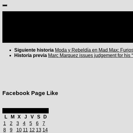
Seguir:
Siguiente historia
Moda y Rebeldía en Mad Max: Furio
Historia previa
Marc Marquez issues judgement for his 
Facebook Page Like
septiembre 2025
L
M
X
J
V
S
D
1
2
3
4
5
6
7
8
9
10
11
12
13
14