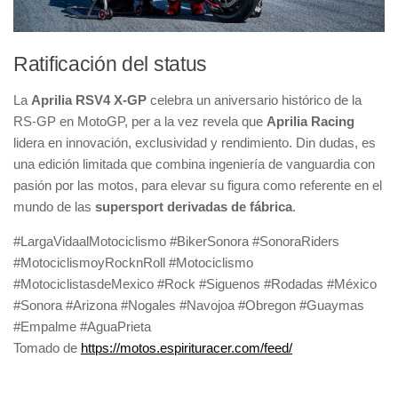
Ratificación del status
La
Aprilia RSV4 X-GP
celebra un aniversario histórico de la
RS-GP en MotoGP, per a la vez revela que
Aprilia Racing
lidera en innovación, exclusividad y rendimiento. Din dudas, es
una edición limitada que combina ingeniería de vanguardia con
pasión por las motos, para elevar su figura como referente en el
mundo de las
supersport derivadas de fábrica
.
#LargaVidaalMotociclismo #BikerSonora #SonoraRiders
#MotociclismoyRocknRoll #Motociclismo
#MotociclistasdeMexico #Rock #Siguenos #Rodadas #México
#Sonora #Arizona #Nogales #Navojoa #Obregon #Guaymas
#Empalme #AguaPrieta
Tomado de
https://motos.espirituracer.com/feed/