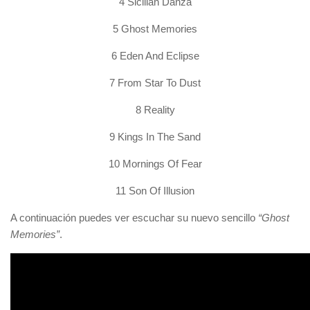
4 Sicilian Danza
5 Ghost Memories
6 Eden And Eclipse
7 From Star To Dust
8 Reality
9 Kings In The Sand
10 Mornings Of Fear
11 Son Of Illusion
A continuación puedes ver escuchar su nuevo sencillo
“Ghost
Memories”
.