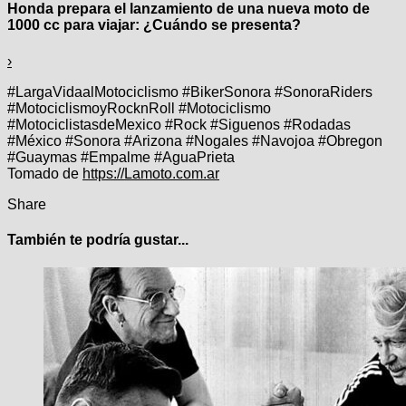
Honda prepara el lanzamiento de una nueva moto de
1000 cc para viajar: ¿Cuándo se presenta?
›
#LargaVidaalMotociclismo #BikerSonora #SonoraRiders
#MotociclismoyRocknRoll #Motociclismo
#MotociclistasdeMexico #Rock #Siguenos #Rodadas
#México #Sonora #Arizona #Nogales #Navojoa #Obregon
#Guaymas #Empalme #AguaPrieta
Tomado de
https://Lamoto.com.ar
Share
También te podría gustar...