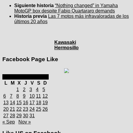
Siguiente historia
“Nothing changed” in Yamaha
MotoGP box despite Fabio Quartararo demands
Historia previa
Las 7 motos más infravaloradas de los
últimos 20 años
Kawasaki
Hermosillo
Facebook Page Like
octubre 2025
L
M
X
J
V
S
D
1
2
3
4
5
6
7
8
9
10
11
12
13
14
15
16
17
18
19
20
21
22
23
24
25
26
27
28
29
30
31
« Sep
Nov »