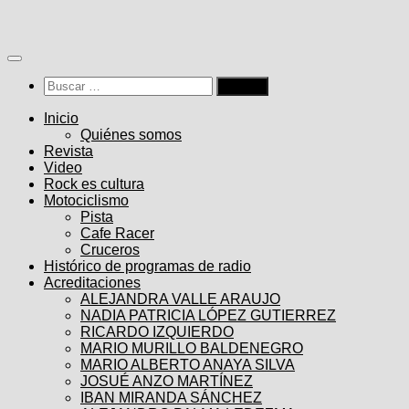
Saltar
al
contenido
Buscar:
Inicio
Quiénes somos
Revista
Video
Rock es cultura
Motociclismo
Pista
Cafe Racer
Cruceros
Histórico de programas de radio
Acreditaciones
ALEJANDRA VALLE ARAUJO
NADIA PATRICIA LÓPEZ GUTIERREZ
RICARDO IZQUIERDO
MARIO MURILLO BALDENEGRO
MARIO ALBERTO ANAYA SILVA
JOSUÉ ANZO MARTÍNEZ
IBAN MIRANDA SÁNCHEZ