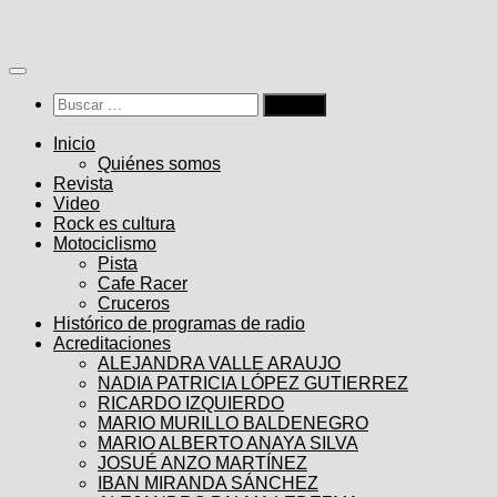
Saltar
al
contenido
Buscar:
Inicio
Quiénes somos
Revista
Video
Rock es cultura
Motociclismo
Pista
Cafe Racer
Cruceros
Histórico de programas de radio
Acreditaciones
ALEJANDRA VALLE ARAUJO
NADIA PATRICIA LÓPEZ GUTIERREZ
RICARDO IZQUIERDO
MARIO MURILLO BALDENEGRO
MARIO ALBERTO ANAYA SILVA
JOSUÉ ANZO MARTÍNEZ
IBAN MIRANDA SÁNCHEZ