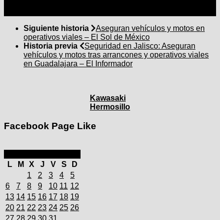
Siguiente historia
Aseguran vehículos y motos en
operativos viales – El Sol de México
Historia previa
Seguridad en Jalisco: Aseguran
vehículos y motos tras arrancones y operativos viales
en Guadalajara – El Informador
Kawasaki
Hermosillo
Facebook Page Like
octubre 2025
L
M
X
J
V
S
D
1
2
3
4
5
6
7
8
9
10
11
12
13
14
15
16
17
18
19
20
21
22
23
24
25
26
27
28
29
30
31