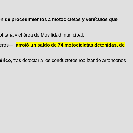
ión de procedimientos a motocicletas y vehículos que
politana y el área de Movilidad municipal.
rceros—,
arrojó un saldo de 74 motocicletas detenidas, de
érico,
tras detectar a los conductores realizando arrancones