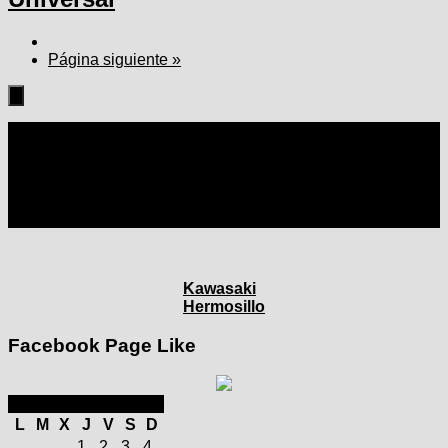
Página siguiente »
Seguir:
Kawasaki
Hermosillo
Facebook Page Like
enero 2026
L
M
X
J
V
S
D
1
2
3
4