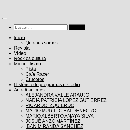
Saltar
al
contenido
Buscar:
Inicio
Quiénes somos
Revista
Video
Rock es cultura
Motociclismo
Pista
Cafe Racer
Cruceros
Histórico de programas de radio
Acreditaciones
ALEJANDRA VALLE ARAUJO
NADIA PATRICIA LÓPEZ GUTIERREZ
RICARDO IZQUIERDO
MARIO MURILLO BALDENEGRO
MARIO ALBERTO ANAYA SILVA
JOSUÉ ANZO MARTÍNEZ
IBAN MIRANDA SÁNCHEZ