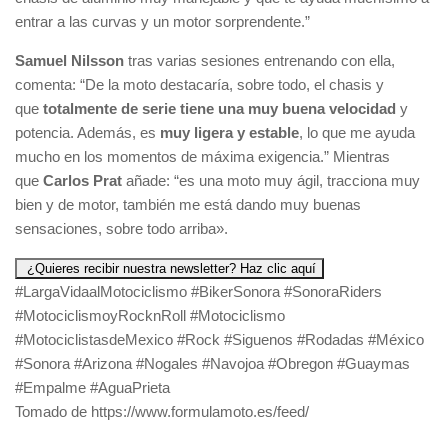
entrar a las curvas y un motor sorprendente.”
Samuel Nilsson
tras varias sesiones entrenando con ella,
comenta: “De la moto destacaría, sobre todo, el chasis y
que
totalmente de serie tiene una muy buena velocidad
y
potencia. Además, es
muy ligera y estable
, lo que me ayuda
mucho en los momentos de máxima exigencia.” Mientras
que
Carlos Prat
añade: “es una moto muy ágil, tracciona muy
bien y de motor, también me está dando muy buenas
sensaciones, sobre todo arriba».
¿Quieres recibir nuestra newsletter? Haz clic aquí
#LargaVidaalMotociclismo #BikerSonora #SonoraRiders
#MotociclismoyRocknRoll #Motociclismo
#MotociclistasdeMexico #Rock #Siguenos #Rodadas #México
#Sonora #Arizona #Nogales #Navojoa #Obregon #Guaymas
#Empalme #AguaPrieta
Tomado de https://www.formulamoto.es/feed/