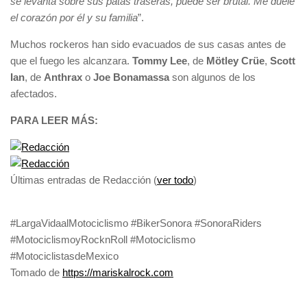
se levanta sobre sus patas traseras, puede ser brutal. Me duele
el corazón por él y su familia
”.
Muchos rockeros han sido evacuados de sus casas antes de
que el fuego les alcanzara.
Tommy Lee
, de
Mötley Crüe
,
Scott
Ian
, de
Anthrax
o
Joe Bonamassa
son algunos de los
afectados.
PARA LEER MÁS:
Últimas entradas de Redacción
(
ver todo
)
#LargaVidaalMotociclismo #BikerSonora #SonoraRiders
#MotociclismoyRocknRoll #Motociclismo
#MotociclistasdeMexico
Tomado de
https://mariskalrock.com