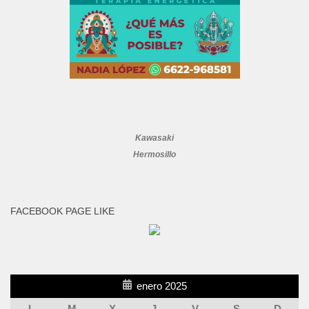
Kawasaki
Hermosillo
FACEBOOK PAGE LIKE
enero 2025
L
M
X
J
V
S
D