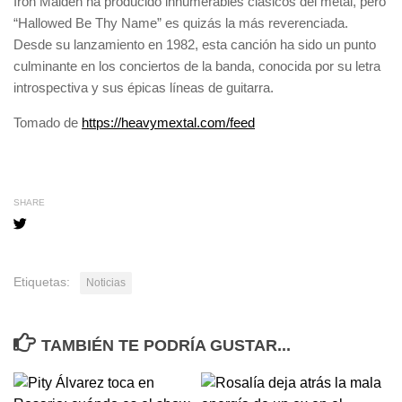
Iron Maiden ha producido innumerables clásicos del metal, pero
“Hallowed Be Thy Name” es quizás la más reverenciada.
Desde su lanzamiento en 1982, esta canción ha sido un punto
culminante en los conciertos de la banda, conocida por su letra
introspectiva y sus épicas líneas de guitarra.
Navegación
Tomado de
https://heavymextal.com/feed
de
entradas
SHARE
Etiquetas:
Noticias
TAMBIÉN TE PODRÍA GUSTAR...