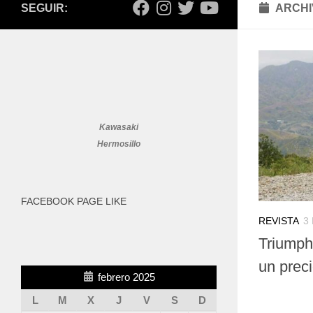
SEGUIR:
ARCHI
Kawasaki
Hermosillo
FACEBOOK PAGE LIKE
REVISTA
3
Triumph
un prec
febrero 2025
L
M
X
J
V
S
D