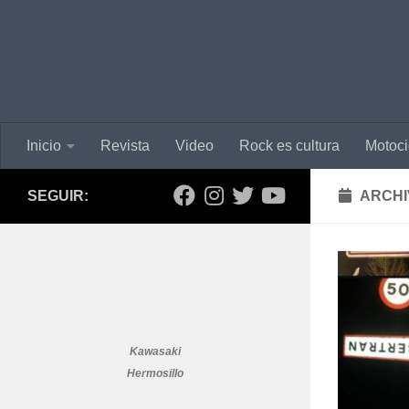
Inicio
Revista
Video
Rock es cultura
Motoci
SEGUIR:
ARCHI
Kawasaki
Hermosillo