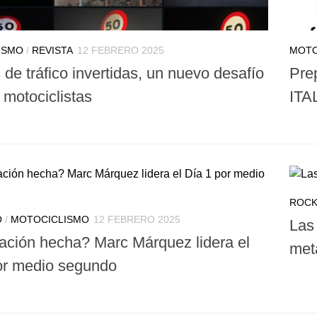
ISMO
/
REVISTA
12 FEBRERO 2025
MOTO
de tráfico invertidas, un nuevo desafío
Pre
 motociclistas
ITA
ROC
O
/
MOTOCICLISMO
12 FEBRERO 2025
Las
ación hecha? Marc Márquez lidera el
met
or medio segundo