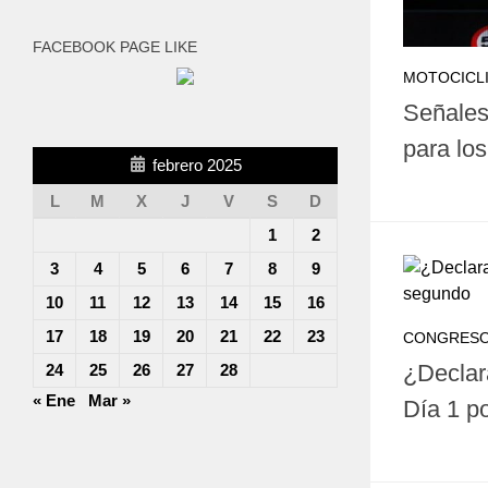
FACEBOOK PAGE LIKE
MOTOCICL
Señales 
para los
febrero 2025
L
M
X
J
V
S
D
1
2
3
4
5
6
7
8
9
10
11
12
13
14
15
16
17
18
19
20
21
22
23
CONGRES
¿Declar
24
25
26
27
28
« Ene
Mar »
Día 1 p