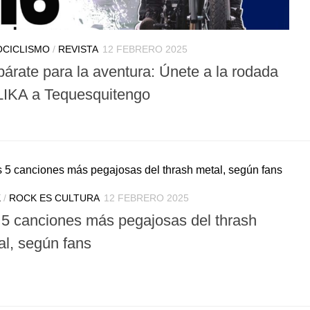
CICLISMO
/
REVISTA
12 FEBRERO 2025
párate para la aventura: Únete a la rodada
LIKA a Tequesquitengo
K
/
ROCK ES CULTURA
12 FEBRERO 2025
 5 canciones más pegajosas del thrash
al, según fans