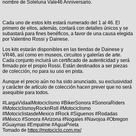
nombre de Soleluna Vale46 Anniversario.
Cada uno de estos kits estará numerado del 1 al 46. El
primero de ellos, además, contará con detalles únicos y se
subastará para fines benéficos, a favor de una causa elegida
por Valentino Rossi y Dainese.
Los kits estarán disponibles en las tiendas de Dainese y
VR46, así como en museos, circuitos y galerías de arte.
Cada conjunto incluirá un certificado de autenticidad y será
firmado por el propio Rossi. Están destinados a ser piezas
de colección, no para su uso en pista.
Aunque el precio aún no ha sido anunciado, su exclusividad
y carácter de artículo de colección hacen prever que no será
asequible para todos.
#LargaVidaalMotociclismo #BikerSonora #SonoraRiders
#MotociclismoyRocknRoll #Motociclismo
#MotociclistasdeMexico #Rock #Siguenos #Rodadas
#México #Sonora #Arizona #Nogales #Navojoa #Obregon
#Guaymas #Empalme #AguaPrieta
Tomado de
https://motociclo.com.mx/