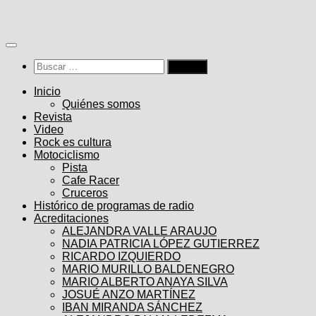
Saltar
al
contenido
Buscar:
Inicio
Quiénes somos
Revista
Video
Rock es cultura
Motociclismo
Pista
Cafe Racer
Cruceros
Histórico de programas de radio
Acreditaciones
ALEJANDRA VALLE ARAUJO
NADIA PATRICIA LÓPEZ GUTIERREZ
RICARDO IZQUIERDO
MARIO MURILLO BALDENEGRO
MARIO ALBERTO ANAYA SILVA
JOSUÉ ANZO MARTÍNEZ
IBAN MIRANDA SÁNCHEZ