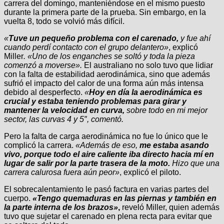
carrera del domingo, manteniéndose en el mismo puesto
durante la primera parte de la prueba. Sin embargo, en la
vuelta 8, todo se volvió más difícil.
«
Tuve un pequeño problema con el carenado,
y fue ahí
cuando perdí contacto con el grupo delantero»
, explicó
Miller
. «Uno de los enganches se soltó y toda la pieza
comenzó a moverse».
El australiano no solo tuvo que lidiar
con la falta de estabilidad aerodinámica, sino que además
sufrió el impacto del calor de una forma aún más intensa
debido al desperfecto.
«
Hoy en día la aerodinámica es
crucial y estaba teniendo problemas para girar y
mantener la velocidad en curva,
sobre todo en mi mejor
sector, las curvas 4 y 5″, comentó.
Pero la falta de carga aerodinámica no fue lo único que le
complicó la carrera.
«Además de eso,
me estaba asando
vivo, porque todo el aire caliente iba directo hacia mí en
lugar de salir por la parte trasera de la moto.
Hizo que una
carrera calurosa fuera aún peor»
, explicó el piloto.
El sobrecalentamiento le pasó factura en varias partes del
cuerpo.
«Tengo quemaduras en las piernas y también en
la parte interna de los brazos»
,
reveló Miller, quien además
tuvo que sujetar el carenado en plena recta para evitar que