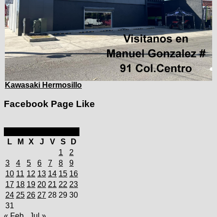
Kawasaki Hermosillo
Facebook Page Like
marzo 2025
L
M
X
J
V
S
D
1
2
3
4
5
6
7
8
9
10
11
12
13
14
15
16
17
18
19
20
21
22
23
24
25
26
27
28
29
30
31
« Feb
Jul »