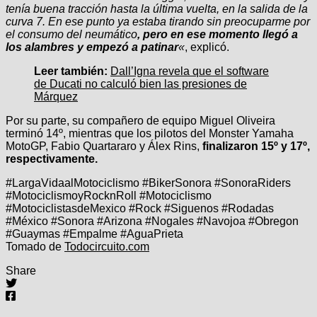
tenía buena tracción hasta la última vuelta, en la salida de la
curva 7. En ese punto ya estaba tirando sin preocuparme por
el consumo del neumático
, pero en ese momento llegó a
los alambres y empezó a patinar
«
, explicó.
Leer también:
Dall’Igna revela que el software
de Ducati no calculó bien las presiones de
Márquez
Por su parte, su compañero de equipo Miguel Oliveira
terminó 14º, mientras que los pilotos del Monster Yamaha
MotoGP, Fabio Quartararo y Álex Rins,
finalizaron 15º y 17º,
respectivamente.
#LargaVidaalMotociclismo #BikerSonora #SonoraRiders
#MotociclismoyRocknRoll #Motociclismo
#MotociclistasdeMexico #Rock #Siguenos #Rodadas
#México #Sonora #Arizona #Nogales #Navojoa #Obregon
#Guaymas #Empalme #AguaPrieta
Tomado de
Todocircuito.com
Share