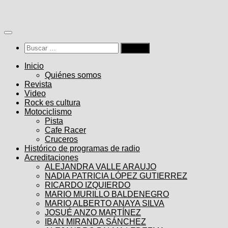
Saltar
al
contenido
Buscar:
Inicio
Quiénes somos
Revista
Video
Rock es cultura
Motociclismo
Pista
Cafe Racer
Cruceros
Histórico de programas de radio
Acreditaciones
ALEJANDRA VALLE ARAUJO
NADIA PATRICIA LÓPEZ GUTIERREZ
RICARDO IZQUIERDO
MARIO MURILLO BALDENEGRO
MARIO ALBERTO ANAYA SILVA
JOSUÉ ANZO MARTÍNEZ
IBAN MIRANDA SÁNCHEZ