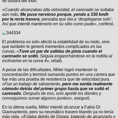
se soltara del todo.
«Cuando alcanzabas alta velocidad, el carenado se soltaba
aún más
. Me puse nervioso porque, yendo a 330 km/h
por la recta trasera
, pensaba que iba a ‘desplegarse solo’.
Así que intenté mantenerlo en su sitio como pude»
, confesó.
El problema no solo afectó la estabilidad de su moto, sino
que también le generó momentos complicados en las
curvas.
«
Tuve un par de salidas de pista cuando el
carenado se soltó.
Seguía enganchándose en la rodilla al
inclinarme en la curva 4
«, relató.
A pesar de las dificultades, Miller logró mantener la
concentración y terminó sumando puntos en una carrera que
fue más una prueba de resistencia que de velocidad pura
.
«Fue un trabajo de salvamento,
pero me sentía realmente
cómodo detrás del primer grupo hasta que se soltó el
carenado
. Después de eso, solo apreté los dientes y
conseguimos sumar algunos puntos»,
aseguró.
En la última vuelta, Miller intentó alcanzar a Fabio Di
Giannantonio, pero su neumático trasero blando ya no tenía
más vida.
«Estaba detrás de Diggia, tratando de alcanzarlo y