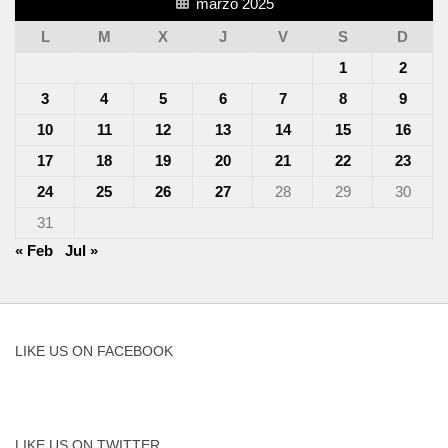
marzo 2025
L
M
X
J
V
S
D
1
2
3
4
5
6
7
8
9
10
11
12
13
14
15
16
17
18
19
20
21
22
23
24
25
26
27
28
29
30
31
« Feb
Jul »
LIKE US ON FACEBOOK
LIKE US ON TWITTER