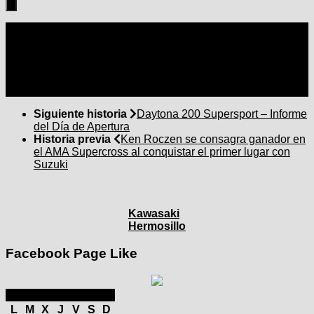
Seguir:
Siguiente historia
Daytona 200 Supersport – Informe
del Día de Apertura
Historia previa
Ken Roczen se consagra ganador en
el AMA Supercross al conquistar el primer lugar con
Suzuki
Kawasaki
Hermosillo
Facebook Page Like
marzo 2025
L
M
X
J
V
S
D