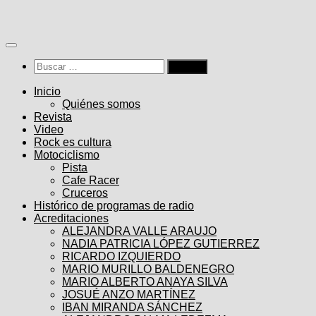
Saltar
al
contenido
Buscar:
Inicio
Quiénes somos
Revista
Video
Rock es cultura
Motociclismo
Pista
Cafe Racer
Cruceros
Histórico de programas de radio
Acreditaciones
ALEJANDRA VALLE ARAUJO
NADIA PATRICIA LÓPEZ GUTIERREZ
RICARDO IZQUIERDO
MARIO MURILLO BALDENEGRO
MARIO ALBERTO ANAYA SILVA
JOSUÉ ANZO MARTÍNEZ
IBAN MIRANDA SÁNCHEZ