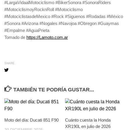
#LargaVidaalMotociclismo #BikerSonora #SonoraRiders
#MotociclismoyRocknRoll #Motociclismo
#MotociclistasdeMexico #Rock #Siguenos #Rodadas #México
#Sonora #Arizona #Nogales #Navojoa #Obregon #Guaymas
#Empalme #AguaPrieta
Tomado de
https://Lamoto.com.ar
SHARE
TAMBIÉN TE PODRÍA GUSTAR...
Moto del día: Ducati 851 F90
Cuánto cuesta la Honda
XR190L en julio de 2026
20 DICIEMBRE 2025