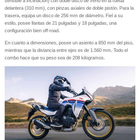
sensible a inclinación) con
doble disco de freno en la rueda
delantera (310 mm), con pinzas axiales de doble pistón
. Para la
trasera, equipa un
disco de 256 mm
de diámetro. Fiel a su
estilo, posee
llantas de 21 pulgadas y 18 pulgadas
, una
configuración bien
off-road
.
En cuanto a dimensiones, posee un
asiento a 850 mm del piso
,
mientras que la
distancia entre ejes es de 1.560 mm
. Todo el
combo hace que su
peso sea de 208 kilogramos
.