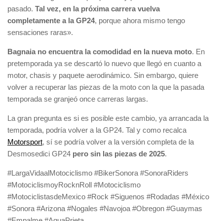
pasado.
Tal vez, en la próxima carrera vuelva
completamente a la GP24
, porque ahora mismo tengo
sensaciones raras».
Bagnaia no encuentra la comodidad en la nueva moto
. En
pretemporada ya se descartó lo nuevo que llegó en cuanto a
motor, chasis y paquete aerodinámico. Sin embargo, quiere
volver a recuperar las piezas de la moto con la que la pasada
temporada se granjeó once carreras largas.
La gran pregunta es si es posible este cambio, ya arrancada la
temporada, podría volver a la GP24. Tal y como recalca
Motorsport
, sí se podría volver a la versión completa de la
Desmosedici GP24
pero sin las piezas de 2025
.
#LargaVidaalMotociclismo #BikerSonora #SonoraRiders
#MotociclismoyRocknRoll #Motociclismo
#MotociclistasdeMexico #Rock #Siguenos #Rodadas #México
#Sonora #Arizona #Nogales #Navojoa #Obregon #Guaymas
#Empalme #AguaPrieta