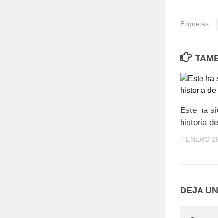
Etiquetas:
TAMB
Este ha si
historia d
7 ENERO 2
DEJA U