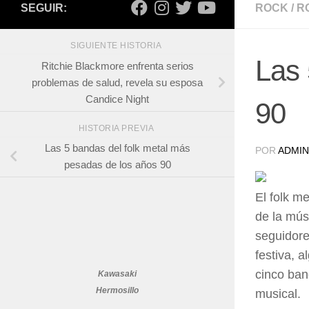
SEGUIR:
ROCK
/
R
SIGUIENTE HISTORIA
Las 
Ritchie Blackmore enfrenta serios
problemas de salud, revela su esposa
Candice Night
90
HISTORIA PREVIA
Las 5 bandas del folk metal más
POR
ADMIN
pesadas de los años 90
El folk m
de la mús
seguidore
festiva, 
cinco ban
Kawasaki
Hermosillo
musical.