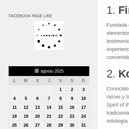
1.
Fi
FACEBOOK PAGE LIKE
Fundada e
elementos
testimoni
experienc
convertid
2.
Ko
agosto 2025
L
M
X
J
V
S
D
Conocidos
1
2
3
raíces y 
4
5
6
7
8
9
10
Spirit of 
11
12
13
14
15
16
17
tradiciona
18
19
20
21
22
23
24
mitología
25
26
27
28
29
30
31