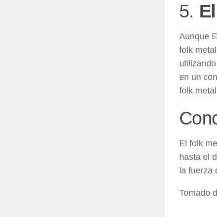
5.
El
Aunque El
folk meta
utilizand
en un con
folk meta
Conc
El folk m
hasta el 
la fuerza 
Tomado 