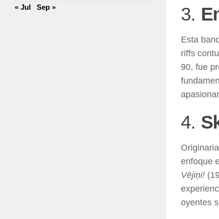
« Jul
Sep »
3.
E
Esta band
riffs con
90, fue p
fundament
apasionan
4.
S
Originari
enfoque e
Vējiņi!
(19
experienc
oyentes s