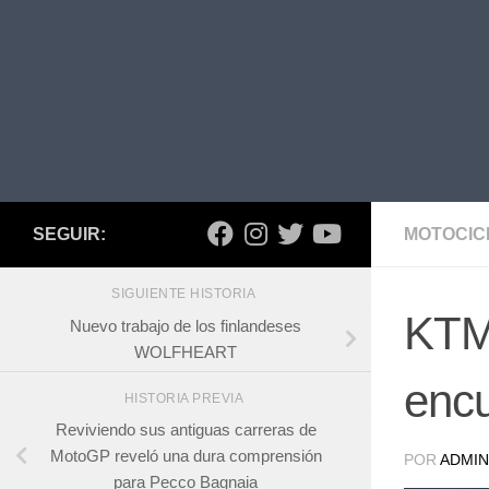
SEGUIR:
MOTOCIC
SIGUIENTE HISTORIA
KTM 
Nuevo trabajo de los finlandeses
WOLFHEART
encu
HISTORIA PREVIA
Reviviendo sus antiguas carreras de
MotoGP reveló una dura comprensión
POR
ADMIN
para Pecco Bagnaia