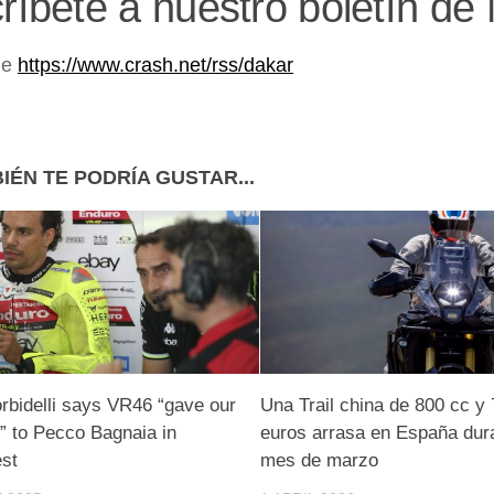
ríbete a nuestro boletín d
de
https://www.crash.net/rss/dakar
IÉN TE PODRÍA GUSTAR...
rbidelli says VR46 “gave our
Una Trail china de 800 cc y
” to Pecco Bagnaia in
euros arrasa en España dura
st
mes de marzo