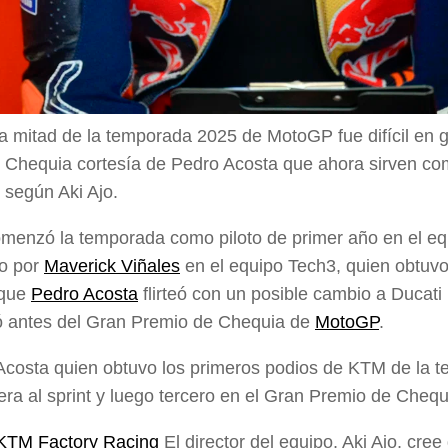
a mitad de la temporada 2025 de MotoGP fue difícil en 
 Chequia cortesía de Pedro Acosta que ahora sirven como
, según Aki Ajo.
menzó la temporada como piloto de primer año en el eq
io por
Maverick Viñales
en el equipo Tech3, quien obtuvo
 que
Pedro Acosta
flirteó con un posible cambio a Ducati
ó antes del Gran Premio de Chequia de
MotoGP
.
Acosta quien obtuvo los primeros podios de KTM de la
rera al sprint y luego tercero en el Gran Premio de Chequ
 KTM Factory Racing
El director del equipo, Aki Ajo, cre