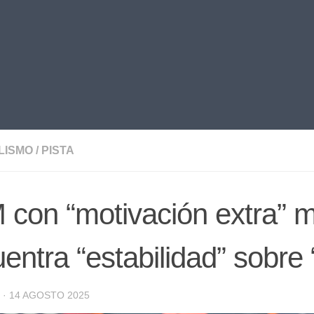
LISMO
/
PISTA
con “motivación extra” m
entra “estabilidad” sobre 
·
14 AGOSTO 2025