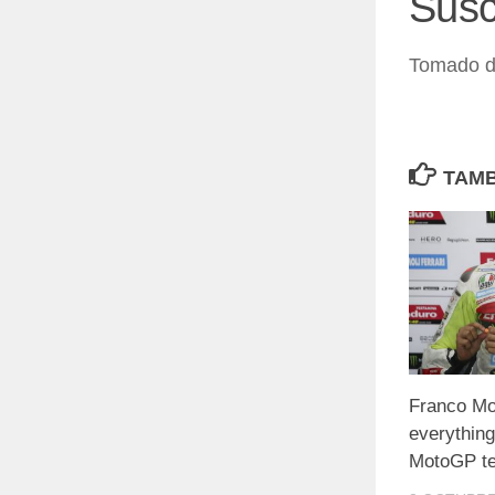
Susc
Tomado 
TAMB
Franco Mo
everything
MotoGP te