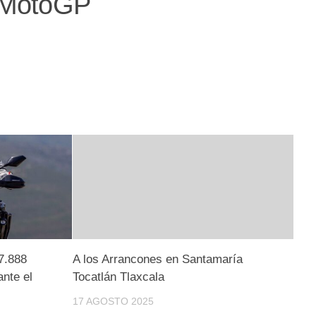
e MotoGP
 7.888
A los Arrancones en Santamaría
nte el
Tocatlán Tlaxcala
17 AGOSTO 2025