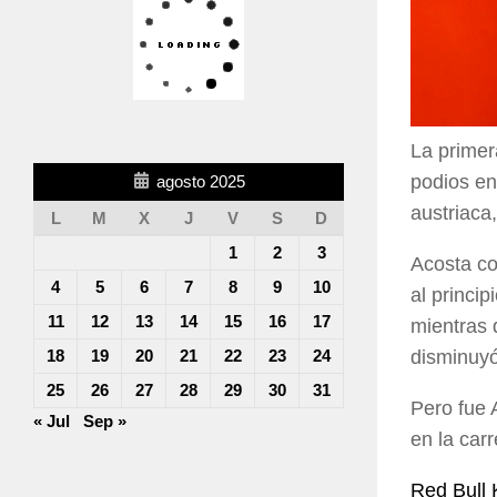
La primer
podios en
agosto 2025
austriaca
L
M
X
J
V
S
D
1
2
3
Acosta co
4
5
6
7
8
9
10
al princip
11
12
13
14
15
16
17
mientras
disminuy
18
19
20
21
22
23
24
25
26
27
28
29
30
31
Pero fue 
« Jul
Sep »
en la car
Red Bull