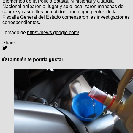
Elementos de la Policía Estatal, Ministerial y Guardia
Nacional arribaron al lugar y solo localizaron manchas de
sangre y casquillos percutidos, por lo que peritos de la
Fiscalía General del Estado comenzaron las investigaciones
correspondientes.
Navegación
Tomado de
https://news.google.com/
de
Share
entradas
También te podría gustar...