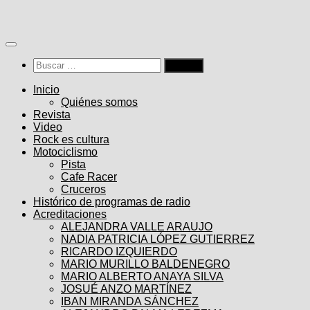
Saltar
al
contenido
Buscar:
Inicio
Quiénes somos
Revista
Video
Rock es cultura
Motociclismo
Pista
Cafe Racer
Cruceros
Histórico de programas de radio
Acreditaciones
ALEJANDRA VALLE ARAUJO
NADIA PATRICIA LÓPEZ GUTIERREZ
RICARDO IZQUIERDO
MARIO MURILLO BALDENEGRO
MARIO ALBERTO ANAYA SILVA
JOSUÉ ANZO MARTÍNEZ
IBAN MIRANDA SÁNCHEZ