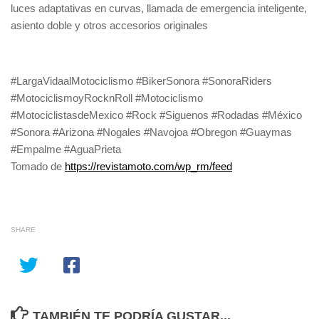
luces adaptativas en curvas, llamada de emergencia inteligente,
asiento doble y otros accesorios originales
#LargaVidaalMotociclismo #BikerSonora #SonoraRiders
#MotociclismoyRocknRoll #Motociclismo
#MotociclistasdeMexico #Rock #Siguenos #Rodadas #México
#Sonora #Arizona #Nogales #Navojoa #Obregon #Guaymas
#Empalme #AguaPrieta
Tomado de
https://revistamoto.com/wp_rm/feed
SHARE
TAMBIÉN TE PODRÍA GUSTAR...