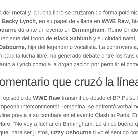
a del
metal
y la lucha libre se cruzaron de forma polémi
a
Becky Lynch
, en su papel de villana en
WWE Raw
, h
bourne
durante un evento en
Birmingham
, Reino Unido
 reciente del ícono de
Black Sabbath
y su ciudad natal
 Osbourne
, hija del legendario vocalista. La controversi
 para la lucha libre, ha generado debate entre los fans 
 tanto a Lynch como a la organización por permitir el com
omentario que cruzó la líne
l episodio de
WWE Raw
transmitido desde el BP Pulse
mpeona Intercontinental Femenina, se enfrentó verbalmen
yline previa a su combate en el evento Clash in Paris. En
laró: “No voy a luchar en Birmingham. Lo único bueno q
ue, para ser justos,
Ozzy Osbourne
tuvo el sentido c