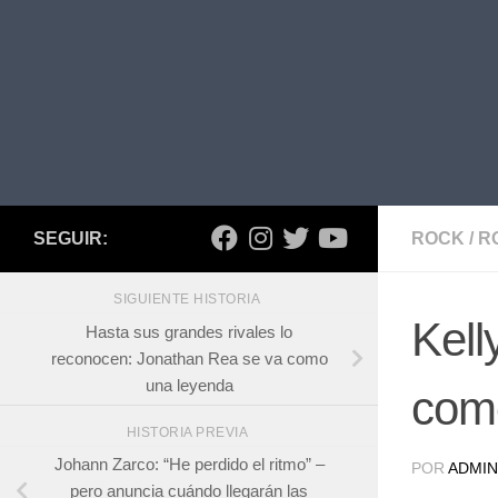
SEGUIR:
ROCK
/
R
SIGUIENTE HISTORIA
Kell
Hasta sus grandes rivales lo
reconocen: Jonathan Rea se va como
una leyenda
com
HISTORIA PREVIA
Johann Zarco: “He perdido el ritmo” –
POR
ADMIN
pero anuncia cuándo llegarán las