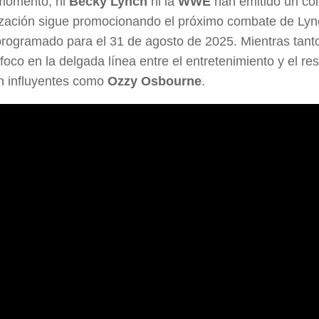
 momento, ni
Becky Lynch
ni la
WWE
han emitido un com
zación sigue promocionando el próximo combate de Lynch
 programado para el 31 de agosto de 2025. Mientras tant
 foco en la delgada línea entre el entretenimiento y el r
an influyentes como
Ozzy Osbourne
.