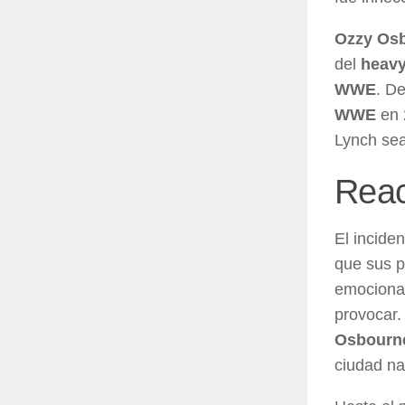
Ozzy Os
del
heavy
WWE
. D
WWE
en 
Lynch sea
Reac
El incide
que sus p
emocional
provocar.
Osbourn
ciudad na