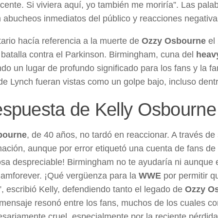
ente. Si viviera aquí, yo también me moriría”. Las palabr
 abucheos inmediatos del público y reacciones negativa
ario hacía referencia a la muerte de
Ozzy Osbourne
el 
 batalla contra el Parkinson. Birmingham, cuna del
heav
ndo un lugar de profundo significado para los fans y la f
de Lynch fueran vistas como un golpe bajo, incluso dentro 
espuesta de Kelly Osbourne
bourne
, de 40 años, no tardó en reaccionar. A través de
nación, aunque por error etiquetó una cuenta de fans de L
osa despreciable! Birmingham no te ayudaría ni aunque e
amforever. ¡Qué vergüenza para la
WWE
por permitir q
”, escribió Kelly, defendiendo tanto el legado de
Ozzy O
 mensaje resonó entre los fans, muchos de los cuales c
esariamente cruel, especialmente por la reciente pérdid