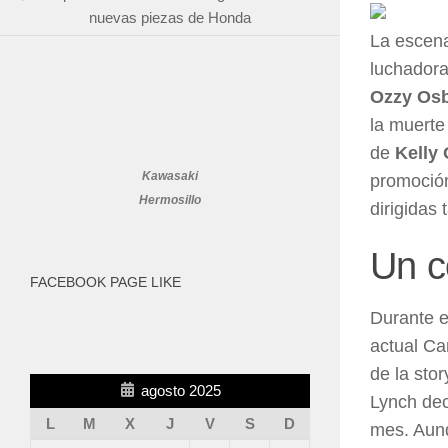
nuevas piezas de Honda
La escen
luchador
Ozzy Os
la muerte
de
Kelly
Kawasaki
promoción
Hermosillo
dirigidas
Un c
FACEBOOK PAGE LIKE
Durante e
actual Ca
de la stor
agosto 2025
Lynch dec
L
M
X
J
V
S
D
mes. Aunq