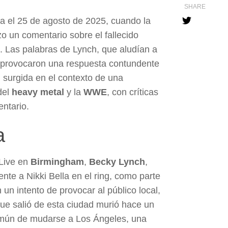
SHARE
ca el 25 de agosto de 2025, cuando la
izo un comentario sobre el fallecido
. Las palabras de Lynch, que aludían a
, provocaron una respuesta contundente
a, surgida en el contexto de una
del
heavy metal
y la
WWE
, con críticas
entario.
a
 Live en
Birmingham
,
Becky Lynch
,
te a Nikki Bella en el ring, como parte
 un intento de provocar al público local,
ue salió de esta ciudad murió hace un
omún de mudarse a Los Ángeles, una