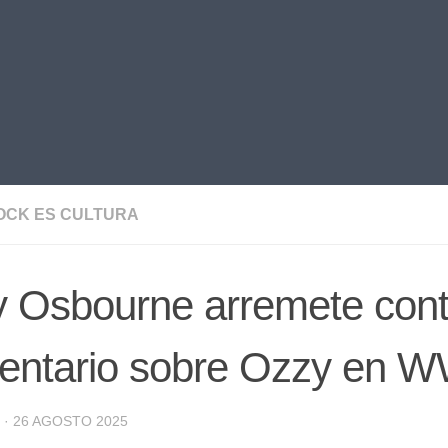
OCK ES CULTURA
y Osbourne arremete con
entario sobre Ozzy en 
·
26 AGOSTO 2025