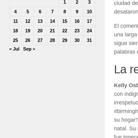
1
2
3
ciudad dec
desataron
4
5
6
7
8
9
10
11
12
13
14
15
16
17
El coment
18
19
20
21
22
23
24
una larga
25
26
27
28
29
30
31
sigue sie
« Jul
Sep »
palabras 
La r
Kelly Os
con indig
irrespetu
#birmingh
su hogar!
natal. Su
fue innec