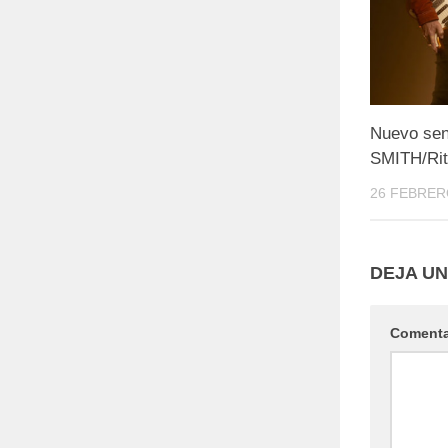
Nuevo senc
SMITH/Ri
26 FEBRER
DEJA U
Coment