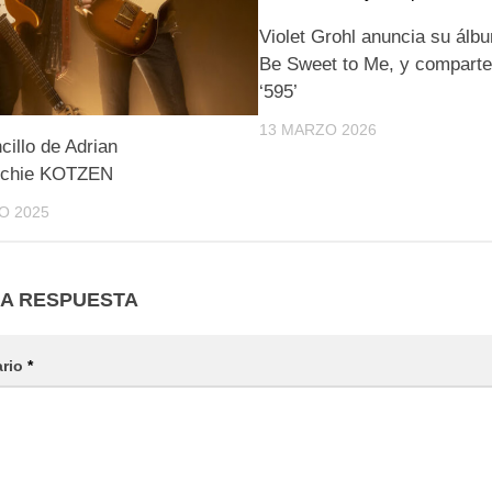
Violet Grohl anuncia su álb
Be Sweet to Me, y comparte 
‘595’
13 MARZO 2026
illo de Adrian
tchie KOTZEN
O 2025
NA RESPUESTA
ario
*