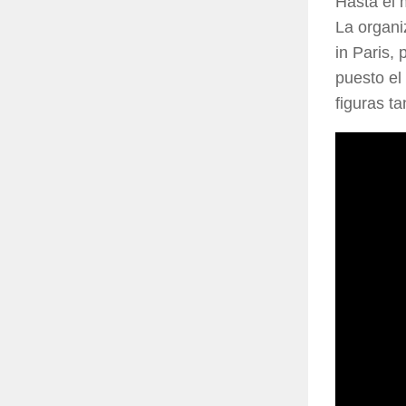
Hasta el
La organi
in Paris,
puesto el
figuras t