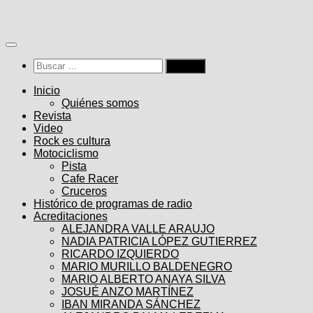
Saltar
al
contenido
Buscar:
Inicio
Quiénes somos
Revista
Video
Rock es cultura
Motociclismo
Pista
Cafe Racer
Cruceros
Histórico de programas de radio
Acreditaciones
ALEJANDRA VALLE ARAUJO
NADIA PATRICIA LÓPEZ GUTIERREZ
RICARDO IZQUIERDO
MARIO MURILLO BALDENEGRO
MARIO ALBERTO ANAYA SILVA
JOSUÉ ANZO MARTÍNEZ
IBAN MIRANDA SÁNCHEZ