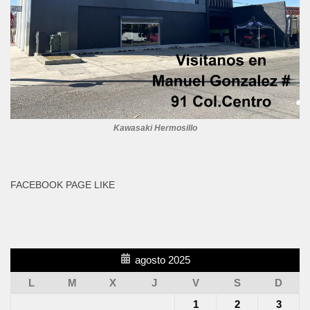
Kawasaki Hermosillo
FACEBOOK PAGE LIKE
agosto 2025
L
M
X
J
V
S
D
1
2
3