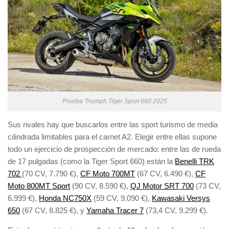
Prueba Triumph Tiger Sport 660 2025
Sus rivales hay que buscarlos entre las sport turismo de media
cilindrada limitables para el carnet A2. Elegir entre ellas supone
todo un ejercicio de prospección de mercado: entre las de rueda
de 17 pulgadas (como la Tiger Sport 660) están la
Benelli TRK
702
(70 CV, 7.790 €),
CF Moto 700MT
(67 CV, 6.490 €),
CF
Moto 800MT Sport
(90 CV, 8.590 €),
QJ Motor SRT 700
(73 CV,
6.999 €),
Honda NC750X
(59 CV, 9.090 €),
Kawasaki Versys
650
(67 CV, 8.825 €), y
Yamaha Tracer 7
(73,4 CV, 9.299 €).