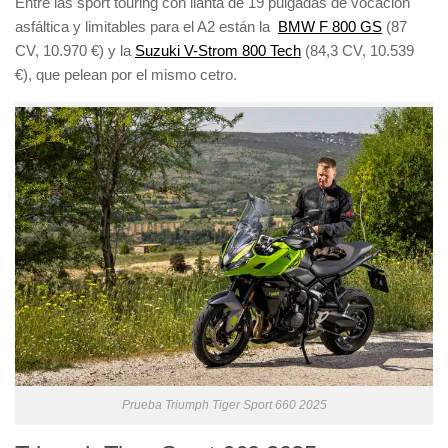
Entre las sport touring con llanta de 19 pulgadas de vocación
asfáltica y limitables para el A2 están la
BMW F 800 GS
(87
CV, 10.970 €) y la
Suzuki V-Strom 800 Tech
(84,3 CV, 10.539
€), que pelean por el mismo cetro.
Prueba Triumph Tiger Sport 660 2025