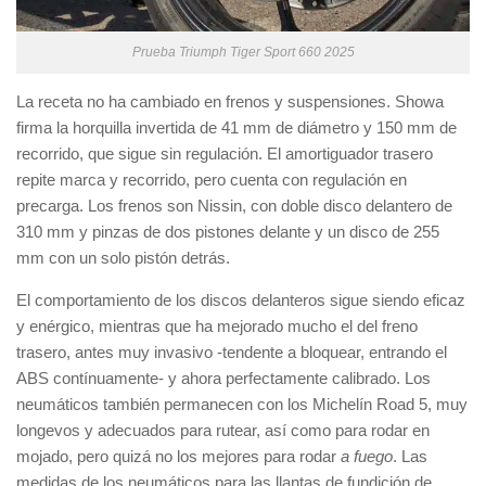
Prueba Triumph Tiger Sport 660 2025
La receta no ha cambiado en frenos y suspensiones. Showa
firma la horquilla invertida de 41 mm de diámetro y 150 mm de
recorrido, que sigue sin regulación. El amortiguador trasero
repite marca y recorrido, pero cuenta con regulación en
precarga. Los frenos son Nissin, con doble disco delantero de
310 mm y pinzas de dos pistones delante y un disco de 255
mm con un solo pistón detrás.
El comportamiento de los discos delanteros sigue siendo eficaz
y enérgico, mientras que ha mejorado mucho el del freno
trasero, antes muy invasivo -tendente a bloquear, entrando el
ABS contínuamente- y ahora perfectamente calibrado. Los
neumáticos también permanecen con los Michelín Road 5, muy
longevos y adecuados para rutear, así como para rodar en
mojado, pero quizá no los mejores para rodar
a fuego
. Las
medidas de los neumáticos para las llantas de fundición de