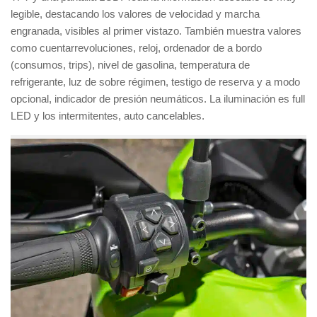
legible, destacando los valores de velocidad y marcha
engranada, visibles al primer vistazo. También muestra valores
como cuentarrevoluciones, reloj, ordenador de a bordo
(consumos, trips), nivel de gasolina, temperatura de
refrigerante, luz de sobre régimen, testigo de reserva y a modo
opcional, indicador de presión neumáticos. La iluminación es full
LED y los intermitentes, auto cancelables.