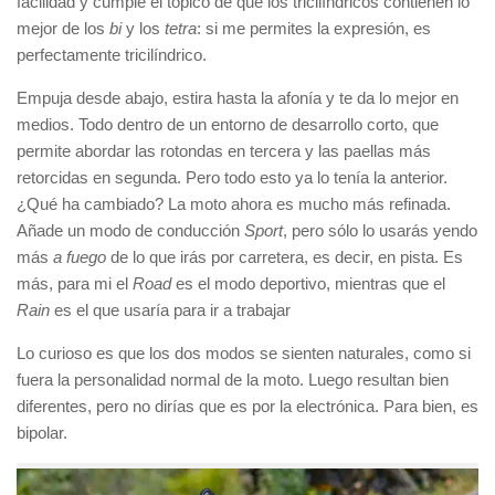
facilidad y cumple el tópico de que los tricilíndricos contienen lo
mejor de los
bi
y los
tetra
: si me permites la expresión, es
perfectamente tricilíndrico.
Empuja desde abajo, estira hasta la afonía y te da lo mejor en
medios. Todo dentro de un entorno de desarrollo corto, que
permite abordar las rotondas en tercera y las paellas más
retorcidas en segunda. Pero todo esto ya lo tenía la anterior.
¿Qué ha cambiado? La moto ahora es mucho más refinada.
Añade un modo de conducción
Sport
, pero sólo lo usarás yendo
más
a fuego
de lo que irás por carretera, es decir, en pista. Es
más, para mi el
Road
es el modo deportivo, mientras que el
Rain
es el que usaría para ir a trabajar
Lo curioso es que los dos modos se sienten naturales, como si
fuera la personalidad normal de la moto. Luego resultan bien
diferentes, pero no dirías que es por la electrónica. Para bien, es
bipolar.