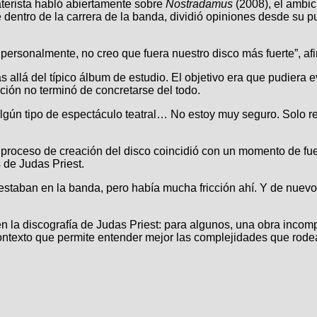
baterista habló abiertamente sobre
Nostradamus
(2008), el ambic
 dentro de la carrera de la banda, dividió opiniones desde su pu
ersonalmente, no creo que fuera nuestro disco más fuerte”, afi
allá del típico álbum de estudio. El objetivo era que pudiera e
ión no terminó de concretarse del todo.
algún tipo de espectáculo teatral… No estoy muy seguro. Solo re
proceso de creación del disco coincidió con un momento de fuer
as de Judas Priest.
 estaban en la banda, pero había mucha fricción ahí. Y de nuevo,
 la discografía de Judas Priest: para algunos, una obra incompr
ontexto que permite entender mejor las complejidades que rode