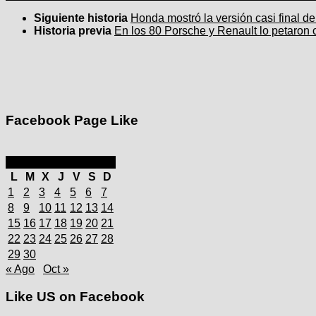
Siguiente historia
Honda mostró la versión casi final 
Historia previa
En los 80 Porsche y Renault lo petaron 
Facebook Page Like
septiembre 2025
L
M
X
J
V
S
D
1
2
3
4
5
6
7
8
9
10
11
12
13
14
15
16
17
18
19
20
21
22
23
24
25
26
27
28
29
30
« Ago
Oct »
Like US on Facebook