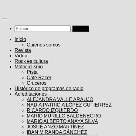
Saltar
al
contenido
Buscar:
Inicio
Quiénes somos
Revista
Video
Rock es cultura
Motociclismo
Pista
Cafe Racer
Cruceros
Histórico de programas de radio
Acreditaciones
ALEJANDRA VALLE ARAUJO
NADIA PATRICIA LÓPEZ GUTIERREZ
RICARDO IZQUIERDO
MARIO MURILLO BALDENEGRO
MARIO ALBERTO ANAYA SILVA
JOSUÉ ANZO MARTÍNEZ
IBAN MIRANDA SÁNCHEZ