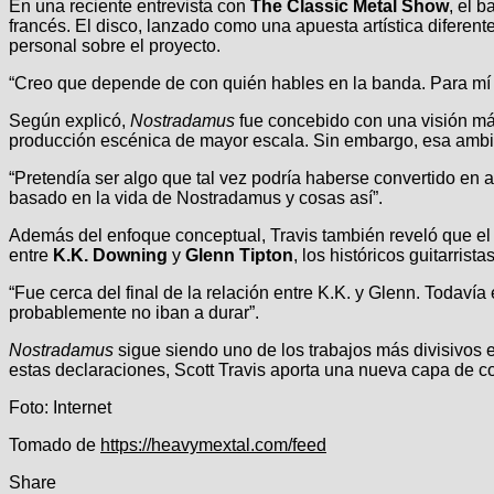
En una reciente entrevista con
The Classic Metal Show
, el 
francés. El disco, lanzado como una apuesta artística diferente
personal sobre el proyecto.
“Creo que depende de con quién hables en la banda. Para mí p
Según explicó,
Nostradamus
fue concebido con una visión más 
producción escénica de mayor escala. Sin embargo, esa ambic
“Pretendía ser algo que tal vez podría haberse convertido en 
basado en la vida de Nostradamus y cosas así”.
Además del enfoque conceptual, Travis también reveló que el 
entre
K.K. Downing
y
Glenn Tipton
, los históricos guitarrist
“Fue cerca del final de la relación entre K.K. y Glenn. Todavía
probablemente no iban a durar”.
Nostradamus
sigue siendo uno de los trabajos más divisivos en
estas declaraciones, Scott Travis aporta una nueva capa de c
Foto: Internet
Tomado de
https://heavymextal.com/feed
Share