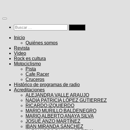
Saltar
al
contenido
Buscar:
Inicio
Quiénes somos
Revista
Video
Rock es cultura
Motociclismo
Pista
Cafe Racer
Cruceros
Histórico de programas de radio
Acreditaciones
ALEJANDRA VALLE ARAUJO
NADIA PATRICIA LÓPEZ GUTIERREZ
RICARDO IZQUIERDO
MARIO MURILLO BALDENEGRO
MARIO ALBERTO ANAYA SILVA
JOSUÉ ANZO MARTÍNEZ
IBAN MIRANDA SÁNCHEZ