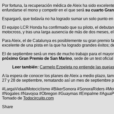
Por fortuna, la recuperación médica de Aleix ha sido excelent
enfundarse el mono y competir en el que será
su cuarto Gran
Espargaró, que todavía no ha logrado sumar un solo punto en s
El equipo LCR Honda ha confirmado que su piloto, el debuta
motocross, y tras una larga ausencia de más de dos meses, el
Para Aleix, el de Catalunya es posiblemente su gran premio fav
excelente de una pista en la que ha logrado grandes éxitos; d
El de septiembre será un mes de mucho trabajo para el mayor 
próximo Gran Premio de San Marino
, sede de un test ofici
Leer también:
Carmelo Ezpeleta no entiende las queja
A la espera de conocer los planes de Aleix a medio plazo, ta
27 y 28 de septiembre, rematando así un mes de septiembre p
#LargaVidaalMotociclismo #BikerSonora #SonoraRiders #Mo
#Nogales #Navojoa #Obregon #Guaymas #Empalme #AguaPr
Tomado de
Todocircuito.com
Share