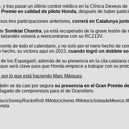
e, y tras pasar un último control médico en la Clínica Dexeus d
 Premio en calidad de piloto Honda
, después de haber partic
us tres participaciones anteriores,
correrá en Catalunya jun
nte
Somkiat Chantra
, ya está recuperado de la grave lesión de 
 tailandés volverá a reencontrarse con su RC213V.
orito de todo el calendario, y no solo por el mero hecho de cor
e hecho, su victoria aquí en 2023,
cuando logró un doblete sobr
de los Espargaró; además de su presencia en la cita catalana 
al que será clave para que Honda empiece a trabajar con su proto
s por lo que está haciendo Marc Márquez
mbién se da casi por segura
su presencia en el Gran Premio d
lagado de compromisos para el de Granollers.
tociclismoyRocknRoll #Motociclismo #MotociclistasdeMexico
ieta