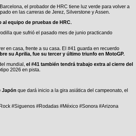
e Barcelona, el probador de HRC tiene luz verde para volver a
ipado en las carreras de Jerez, Silverstone y Assen.
to al equipo de pruebas de HRC.
rodilla que sufrió el pasado mes de junio practicando
rer en casa, frente a su casa. El #41 guarda en recuerdo
e su Aprilia, fue su tercer y último triunfo en MotoGP.
del mundial,
el #41 también tendrá trabajo extra al cierre del
tipo 2026 en pista.
e Japón
que dará inicio a la gira asiática del campeonato, el
 #Rock #Siguenos #Rodadas #México #Sonora #Arizona