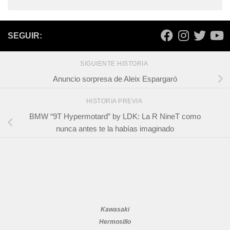
SEGUIR:
SIGUIENTE HISTORIA
Anuncio sorpresa de Aleix Espargaró
HISTORIA PREVIA
BMW “9T Hypermotard” by LDK: La R NineT como
nunca antes te la habías imaginado
Kawasaki
Hermosillo