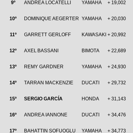
9º
ANDREA LOCATELLI
YAMAHA
+ 19,002
10º
DOMINIQUE AEGERTER
YAMAHA
+ 20,030
11º
GARRETT GERLOFF
KAWASAKI
+ 20,992
12º
AXEL BASSANI
BIMOTA
+ 22,689
13º
REMY GARDNER
YAMAHA
+ 24,930
14º
TARRAN MACKENZIE
DUCATI
+ 29,732
15º
SERGIO GARCÍA
HONDA
+ 31,143
16º
ANDREA IANNONE
DUCATI
+ 34,476
17º
BAHATTIN SOFUOGLU
YAMAHA
+ 34,773