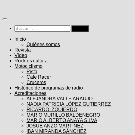
Saltar
al
contenido
Buscar:
Inicio
Quiénes somos
Revista
Video
Rock es cultura
Motociclismo
Pista
Cafe Racer
Cruceros
Histórico de programas de radio
Acreditaciones
ALEJANDRA VALLE ARAUJO
NADIA PATRICIA LÓPEZ GUTIERREZ
RICARDO IZQUIERDO
MARIO MURILLO BALDENEGRO
MARIO ALBERTO ANAYA SILVA
JOSUÉ ANZO MARTÍNEZ
IBAN MIRANDA SÁNCHEZ