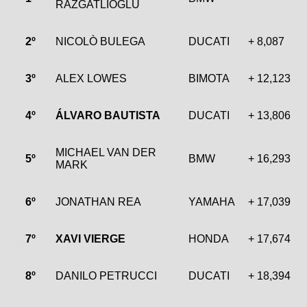
RAZGATLIOGLU
2º
NICOLÒ BULEGA
DUCATI
+ 8,087
3º
ALEX LOWES
BIMOTA
+ 12,123
4º
ÁLVARO BAUTISTA
DUCATI
+ 13,806
MICHAEL VAN DER
5º
BMW
+ 16,293
MARK
6º
JONATHAN REA
YAMAHA
+ 17,039
7º
XAVI VIERGE
HONDA
+ 17,674
8º
DANILO PETRUCCI
DUCATI
+ 18,394