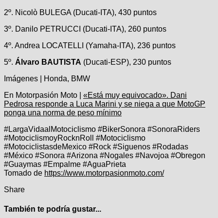
2º. Nicolò BULEGA (Ducati-ITA), 430 puntos
3º. Danilo PETRUCCI (Ducati-ITA), 260 puntos
4º. Andrea LOCATELLI (Yamaha-ITA), 236 puntos
5º.
Álvaro BAUTISTA
(Ducati-ESP), 230 puntos
Imágenes | Honda, BMW
En Motorpasión Moto |
«Está muy equivocado». Dani
Pedrosa responde a Luca Marini y se niega a que MotoGP
ponga una norma de peso mínimo
#LargaVidaalMotociclismo #BikerSonora #SonoraRiders
#MotociclismoyRocknRoll #Motociclismo
#MotociclistasdeMexico #Rock #Siguenos #Rodadas
#México #Sonora #Arizona #Nogales #Navojoa #Obregon
#Guaymas #Empalme #AguaPrieta
Tomado de
https://www.motorpasionmoto.com/
Share
También te podría gustar...