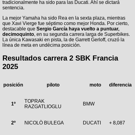
tradicionalmente ha sido para las Ducati. Ahí se dictará
sentencia.
La mejor Yamaha ha sido Rea en la sexta plaza, mientras
que Xavi Vierge fue séptimo como mejor Honda. Por cierto,
destacable que
Sergio García haya vuelto a puntuar,
decimoquinto
, en su segunda carrera larga de Superbikes.
La única Kawasaki en pista, la de Garrett Gerloff, cruzó la
línea de meta en undécima posición.
Resultados carrera 2 SBK Francia
2025
posición
piloto
moto
diferencia
TOPRAK
1º
BMW
RAZGATLIOGLU
2º
NICOLÒ BULEGA
DUCATI
+ 8,087