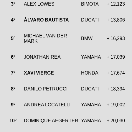
3º
ALEX LOWES
BIMOTA
+ 12,123
4º
ÁLVARO BAUTISTA
DUCATI
+ 13,806
MICHAEL VAN DER
5º
BMW
+ 16,293
MARK
6º
JONATHAN REA
YAMAHA
+ 17,039
7º
XAVI VIERGE
HONDA
+ 17,674
8º
DANILO PETRUCCI
DUCATI
+ 18,394
9º
ANDREA LOCATELLI
YAMAHA
+ 19,002
10º
DOMINIQUE AEGERTER
YAMAHA
+ 20,030