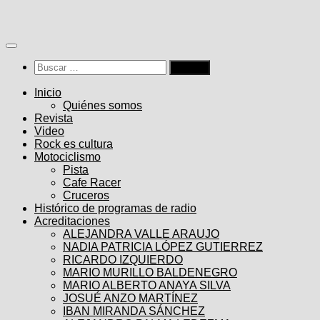
Saltar
al
contenido
Buscar:
Inicio
Quiénes somos
Revista
Video
Rock es cultura
Motociclismo
Pista
Cafe Racer
Cruceros
Histórico de programas de radio
Acreditaciones
ALEJANDRA VALLE ARAUJO
NADIA PATRICIA LÓPEZ GUTIERREZ
RICARDO IZQUIERDO
MARIO MURILLO BALDENEGRO
MARIO ALBERTO ANAYA SILVA
JOSUÉ ANZO MARTÍNEZ
IBAN MIRANDA SÁNCHEZ