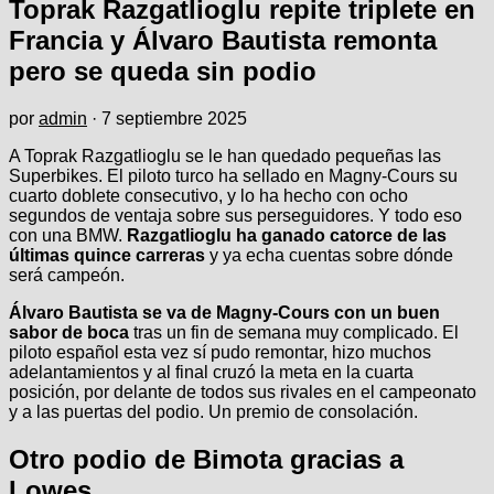
Toprak Razgatlioglu repite triplete en
Francia y Álvaro Bautista remonta
pero se queda sin podio
por
admin
·
7 septiembre 2025
A Toprak Razgatlioglu se le han quedado pequeñas las
Superbikes. El piloto turco ha sellado en Magny-Cours su
cuarto doblete consecutivo, y lo ha hecho con ocho
segundos de ventaja sobre sus perseguidores. Y todo eso
con una BMW.
Razgatlioglu ha ganado catorce de las
últimas quince carreras
y ya echa cuentas sobre dónde
será campeón.
Álvaro Bautista se va de Magny-Cours con un buen
sabor de boca
tras un fin de semana muy complicado. El
piloto español esta vez sí pudo remontar, hizo muchos
adelantamientos y al final cruzó la meta en la cuarta
posición, por delante de todos sus rivales en el campeonato
y a las puertas del podio. Un premio de consolación.
Otro podio de Bimota gracias a
Lowes