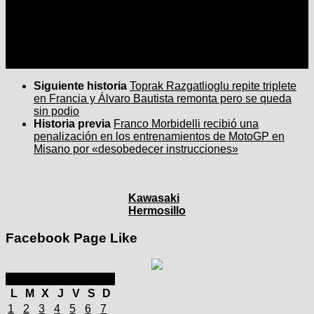
Seguir:
Siguiente historia
Toprak Razgatlioglu repite triplete
en Francia y Álvaro Bautista remonta pero se queda
sin podio
Historia previa
Franco Morbidelli recibió una
penalización en los entrenamientos de MotoGP en
Misano por «desobedecer instrucciones»
Kawasaki
Hermosillo
Facebook Page Like
septiembre 2025
L
M
X
J
V
S
D
1
2
3
4
5
6
7