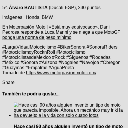
5º.
Álvaro BAUTISTA
(Ducati-ESP), 230 puntos
Imágenes | Honda, BMW
En Motorpasión Moto |
«Está muy equivocado». Dani
Pedrosa responde a Luca Marini y se niega a que MotoGP
ponga una norma de peso mínimo
#LargaVidaalMotociclismo #BikerSonora #SonoraRiders
#MotociclismoyRocknRoll #Motociclismo
#MotociclistasdeMexico #Rock #Siguenos #Rodadas
#México #Sonora #Arizona #Nogales #Navojoa #Obregon
#Guaymas #Empalme #AguaPrieta
Tomado de
https://www.motorpasionmoto.com/
Share
También te podría gustar...
Hace casi 90 años alguien inventó un tipo de moto