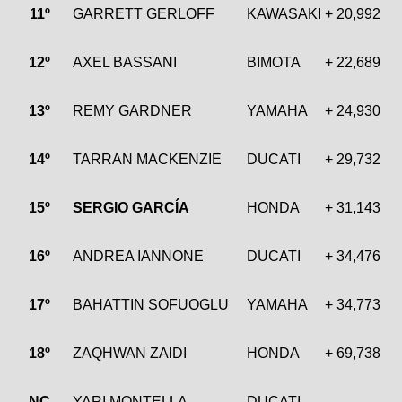
11º
GARRETT GERLOFF
KAWASAKI
+ 20,992
12º
AXEL BASSANI
BIMOTA
+ 22,689
13º
REMY GARDNER
YAMAHA
+ 24,930
14º
TARRAN MACKENZIE
DUCATI
+ 29,732
15º
SERGIO GARCÍA
HONDA
+ 31,143
16º
ANDREA IANNONE
DUCATI
+ 34,476
17º
BAHATTIN SOFUOGLU
YAMAHA
+ 34,773
18º
ZAQHWAN ZAIDI
HONDA
+ 69,738
NC
YARI MONTELLA
DUCATI