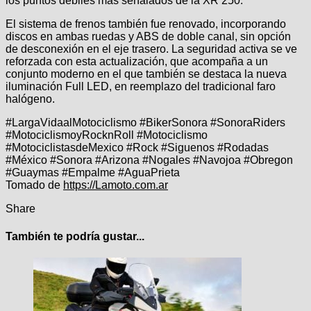
los puntos débiles más señalados de la XR 250.
El sistema de frenos también fue renovado, incorporando
discos en ambas ruedas y ABS de doble canal, sin opción
de desconexión en el eje trasero. La seguridad activa se ve
reforzada con esta actualización, que acompaña a un
conjunto moderno en el que también se destaca la nueva
iluminación Full LED, en reemplazo del tradicional faro
halógeno.
#LargaVidaalMotociclismo #BikerSonora #SonoraRiders
#MotociclismoyRocknRoll #Motociclismo
#MotociclistasdeMexico #Rock #Siguenos #Rodadas
#México #Sonora #Arizona #Nogales #Navojoa #Obregon
#Guaymas #Empalme #AguaPrieta
Tomado de
https://Lamoto.com.ar
Share
También te podría gustar...