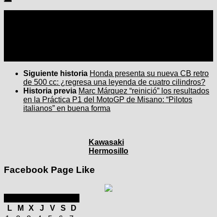
Seguir:
Siguiente historia
Honda presenta su nueva CB retro
de 500 cc: ¿regresa una leyenda de cuatro cilindros?
Historia previa
Marc Márquez “reinició” los resultados
en la Práctica P1 del MotoGP de Misano: “Pilotos
italianos” en buena forma
Kawasaki
Hermosillo
Facebook Page Like
septiembre 2025
L
M
X
J
V
S
D