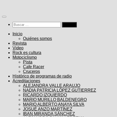
Saltar
al
contenido
Buscar:
Inicio
Quiénes somos
Revista
Video
Rock es cultura
Motociclismo
Pista
Cafe Racer
Cruceros
Histórico de programas de radio
Acreditaciones
ALEJANDRA VALLE ARAUJO
NADIA PATRICIA LÓPEZ GUTIERREZ
RICARDO IZQUIERDO
MARIO MURILLO BALDENEGRO
MARIO ALBERTO ANAYA SILVA
JOSUÉ ANZO MARTÍNEZ
IBAN MIRANDA SÁNCHEZ