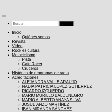
Saltar
al
contenido
Buscar:
Inicio
Quiénes somos
Revista
Video
Rock es cultura
Motociclismo
Pista
Cafe Racer
Cruceros
Histórico de programas de radio
Acreditaciones
ALEJANDRA VALLE ARAUJO
NADIA PATRICIA LÓPEZ GUTIERREZ
RICARDO IZQUIERDO
MARIO MURILLO BALDENEGRO
MARIO ALBERTO ANAYA SILVA
JOSUÉ ANZO MARTÍNEZ
IBAN MIRANDA SÁNCHEZ