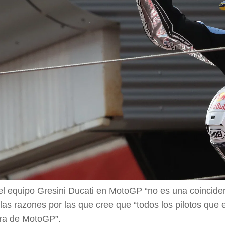
del equipo Gresini Ducati en MotoGP “no es una coincide
 las razones por las que cree que “todos los pilotos que
ra de MotoGP”.