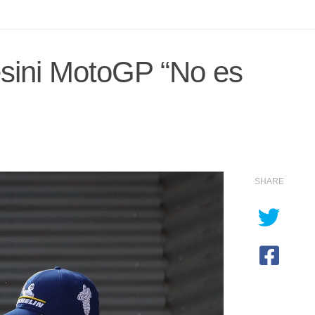
esini MotoGP “No es
SHARE