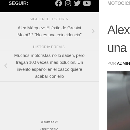
SEGUIR:
MOTOCIC
SIGUIENTE HISTORIA
Alex
Alex Márquez: El éxito de Gresini
MotoGP “No es una coincidencia”
una 
HISTORIA PREVIA
Muchos motoristas no lo saben, pero
tragan 100 veces más polución. Un
POR
ADMIN
invento español en el casco quiere
acabar con ello
Kawasaki
Hermosillo