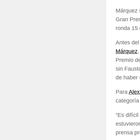
Márquez s
Gran Prem
ronda 15 
Antes del
Márquez
Premio d
sin Faust
de haber 
Para
Ale
categoría
“Es difíci
estuviero
prensa pr