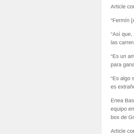
Article c
“Fermín [
“Así que,
las carre
“Es un am
para gana
“Es algo 
es extrañ
Enea Bast
equipo en
box de Gre
Article c