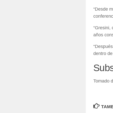
“Desde mi
conferenc
“Gresini,
años cons
“Después,
dentro de
Subs
Tomado 
TAMB