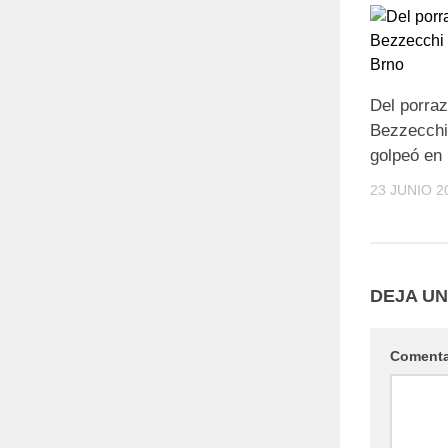
Del porraz
Bezzecchi
golpeó en
23 JUNIO 2
DEJA U
Coment