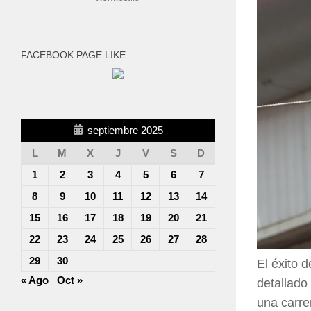
FACEBOOK PAGE LIKE
septiembre 2025
L
M
X
J
V
S
D
1
2
3
4
5
6
7
8
9
10
11
12
13
14
15
16
17
18
19
20
21
22
23
24
25
26
27
28
29
30
El éxito 
« Ago
Oct »
detallado
una carre