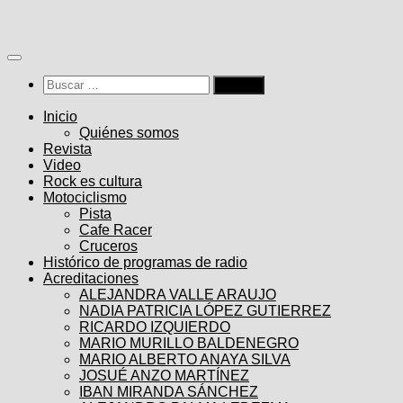
Saltar
al
contenido
Buscar:
Inicio
Quiénes somos
Revista
Video
Rock es cultura
Motociclismo
Pista
Cafe Racer
Cruceros
Histórico de programas de radio
Acreditaciones
ALEJANDRA VALLE ARAUJO
NADIA PATRICIA LÓPEZ GUTIERREZ
RICARDO IZQUIERDO
MARIO MURILLO BALDENEGRO
MARIO ALBERTO ANAYA SILVA
JOSUÉ ANZO MARTÍNEZ
IBAN MIRANDA SÁNCHEZ