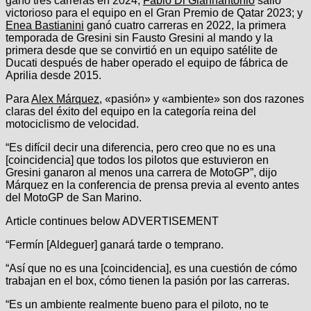
ganó tres carreras en 2024;
Fabio Di Giannantonio
salió
victorioso para el equipo en el Gran Premio de Qatar 2023; y
Enea Bastianini
ganó cuatro carreras en 2022, la primera
temporada de Gresini sin Fausto Gresini al mando y la
primera desde que se convirtió en un equipo satélite de
Ducati después de haber operado el equipo de fábrica de
Aprilia desde 2015.
Para
Alex Márquez
, «pasión» y «ambiente» son dos razones
claras del éxito del equipo en la categoría reina del
motociclismo de velocidad.
“Es difícil decir una diferencia, pero creo que no es una
[coincidencia] que todos los pilotos que estuvieron en
Gresini ganaron al menos una carrera de MotoGP”, dijo
Márquez en la conferencia de prensa previa al evento antes
del MotoGP de San Marino.
Article continues below
ADVERTISEMENT
“Fermín [Aldeguer] ganará tarde o temprano.
“Así que no es una [coincidencia], es una cuestión de cómo
trabajan en el box, cómo tienen la pasión por las carreras.
“Es un ambiente realmente bueno para el piloto, no te