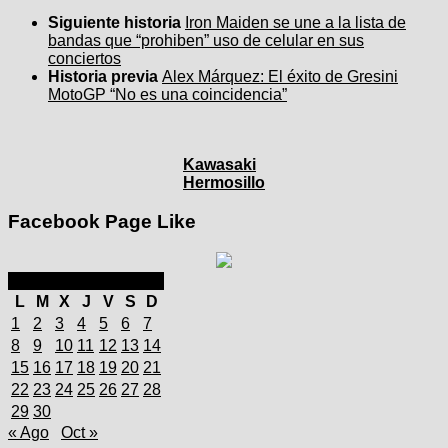
Siguiente historia
Iron Maiden se une a la lista de
bandas que “prohiben” uso de celular en sus
conciertos
Historia previa
Alex Márquez: El éxito de Gresini
MotoGP “No es una coincidencia”
Kawasaki
Hermosillo
Facebook Page Like
septiembre 2025
L
M
X
J
V
S
D
1
2
3
4
5
6
7
8
9
10
11
12
13
14
15
16
17
18
19
20
21
22
23
24
25
26
27
28
29
30
« Ago
Oct »