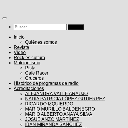
Saltar
al
contenido
Buscar:
Inicio
Quiénes somos
Revista
Video
Rock es cultura
Motociclismo
Pista
Cafe Racer
Cruceros
Histórico de programas de radio
Acreditaciones
ALEJANDRA VALLE ARAUJO
NADIA PATRICIA LÓPEZ GUTIERREZ
RICARDO IZQUIERDO
MARIO MURILLO BALDENEGRO
MARIO ALBERTO ANAYA SILVA
JOSUÉ ANZO MARTÍNEZ
IBAN MIRANDA SÁNCHEZ