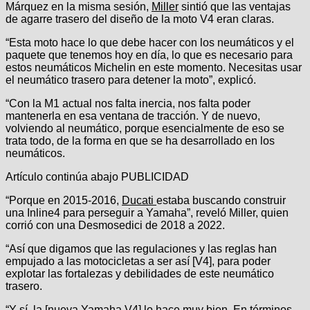
Márquez en la misma sesión,
Miller
sintió que las ventajas
de agarre trasero del diseño de la moto V4 eran claras.
“Esta moto hace lo que debe hacer con los neumáticos y el
paquete que tenemos hoy en día, lo que es necesario para
estos neumáticos Michelin en este momento. Necesitas usar
el neumático trasero para detener la moto”, explicó.
“Con la M1 actual nos falta inercia, nos falta poder
mantenerla en esa ventana de tracción. Y de nuevo,
volviendo al neumático, porque esencialmente de eso se
trata todo, de la forma en que se ha desarrollado en los
neumáticos.
Artículo continúa abajo
PUBLICIDAD
“Porque en 2015-2016,
Ducati
estaba buscando construir
una Inline4 para perseguir a Yamaha”, reveló Miller, quien
corrió con una Desmosedici de 2018 a 2022.
“Así que digamos que las regulaciones y las reglas han
empujado a las motocicletas a ser así [V4], para poder
explotar las fortalezas y debilidades de este neumático
trasero.
“Y sí, la [nueva Yamaha V4] lo hace muy bien. En términos