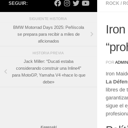
SEGUIR:
ROCK
/
R
SIGUIENTE HISTORIA
Iron
BMW Motorrad Days 2025: Peñíscola
se prepara para recibir a miles de
aficionados
“pro
HISTORIA PREVIA
Jack Miller: “Ducati estaba
POR
ADMIN
considerando construir una Inline4”
Iron Maid
para MotoGP, Yamaha V4 «hace lo que
La Défen
debe»
libres de 
garantiza
sigue el 
profesion
Kawasaki