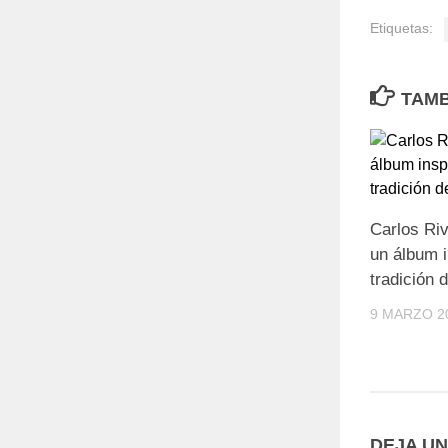
Etiquetas:
TAMB
Carlos Riv
un álbum i
tradición 
9 MARZO 2
DEJA U