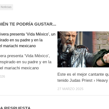
Noticias
IÉN TE PODRÍA GUSTAR...
era presenta ‘Vida México’,
nspirado en su padre y en la
del mariachi mexicano
Este es el mejor cantante q
026
tenido Judas Priest › Heavy
27 MARZO 2025
NA RESPUESTA