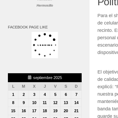
Polí
Hermosillo
Para el 
de celula
FACEBOOK PAGE LIKE
recinto. 
personal 
escenario
dispositiv
El objeti
septiembre 2025
de calida
explicó: 
L
M
X
J
V
S
D
nuestra p
1
2
3
4
5
6
7
mantenién
8
9
10
11
12
13
14
banda tam
15
16
17
18
19
20
21
guarde su