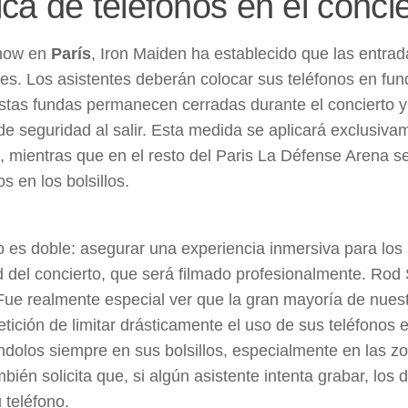
tica de teléfonos en el conci
show en
París
, Iron Maiden ha establecido que las entra
res. Los asistentes deberán colocar sus teléfonos en fun
Estas fundas permanecen cerradas durante el concierto 
de seguridad al salir. Esta medida se aplicará exclusivam
, mientras que en el resto del Paris La Défense Arena s
os en los bolsillos.
vo es doble: asegurar una experiencia inmersiva para los
d del concierto, que será filmado profesionalmente. Ro
“Fue realmente especial ver que la gran mayoría de nues
etición de limitar drásticamente el uso de sus teléfonos 
dolos siempre en sus bolsillos, especialmente en las zon
bién solicita que, si algún asistente intenta grabar, l
 teléfono.