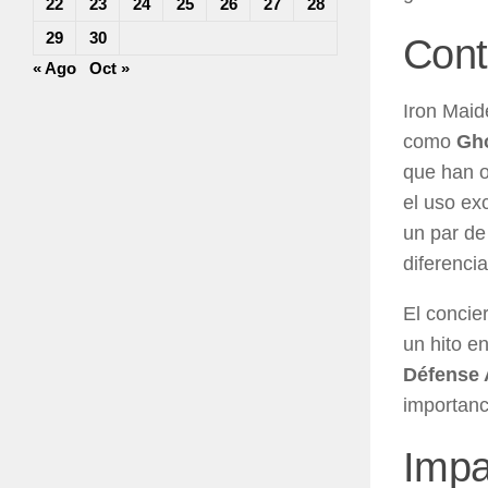
22
23
24
25
26
27
28
29
30
Cont
« Ago
Oct »
Iron Maid
como
Gh
que han o
el uso ex
un par de
diferenci
El concie
un hito e
Défense 
importanc
Impa