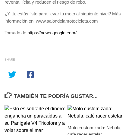
reventa ilícita y reducen el riesgo de robo.
¿Y tú, estás listo para llevar tu moto al siguiente nivel? Más
información en: www.salondelamotocicleta.com
Continue
Tomado de
https://news.google.com/
Reading
SHARE
TAMBIÉN TE PODRÍA GUSTAR...
Moto customizada: Nebula,
café racer estelar