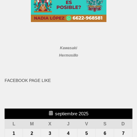
Kawasaki
Hermosillo
FACEBOOK PAGE LIKE
septiembre 2025
L
M
X
J
V
S
D
1
2
3
4
5
6
7