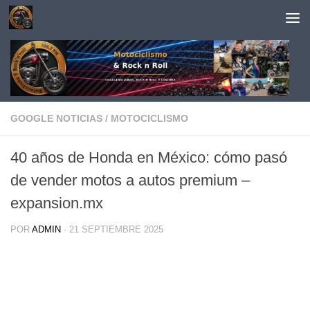
Saltar al contenido
GOOGLE NOTICIAS
/
MOTOCICLISMO
40 años de Honda en México: cómo pasó
de vender motos a autos premium –
expansion.mx
POR
ADMIN
·
21 SEPTIEMBRE 2025