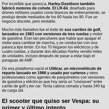
Por increíble que parezca,
Harley-Davidson también
fabricó motores de cohete. El LR-64
, diseñado para
drones militares usados como blancos de entrenamiento, se
produjo desde mediados de los 60 hasta los 90. Fue un
negocio discreto, pero rentable.
Mucho más llamativo fue el éxito de
sus carritos de golf,
lanzados en 1963 con versiones de tres ruedas
y motor
de gasolina. Eran tan peculiares que había que apagar el
motor para cambiar de marcha, y se conducían con una
palanca tipo timón. En los 70 llegaron los eléctricos y de
cuatro ruedas, y durante dos décadas Harley vendió miles
de unidades, incluso después de pasar a estar bajo el
paraguas de AMF.
De esa plataforma nació el
Utilicar, un microvehículo de
reparto lanzado en 1966 y usado por carteros
y otros
profesionales como agentes de parquímetros con versiones
de gasolina y eléctricas que hoy sería un “crossover” entre
carrito de golf y
kei car
. Tenía cabina cerrada y hasta 340 kg
de carga útil.
El scooter que quiso ser Vespa: su
primer y último intento