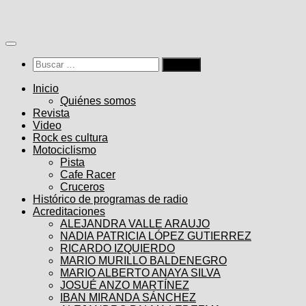
Saltar
al
contenido
Buscar:
Inicio
Quiénes somos
Revista
Video
Rock es cultura
Motociclismo
Pista
Cafe Racer
Cruceros
Histórico de programas de radio
Acreditaciones
ALEJANDRA VALLE ARAUJO
NADIA PATRICIA LÓPEZ GUTIERREZ
RICARDO IZQUIERDO
MARIO MURILLO BALDENEGRO
MARIO ALBERTO ANAYA SILVA
JOSUÉ ANZO MARTÍNEZ
IBAN MIRANDA SÁNCHEZ