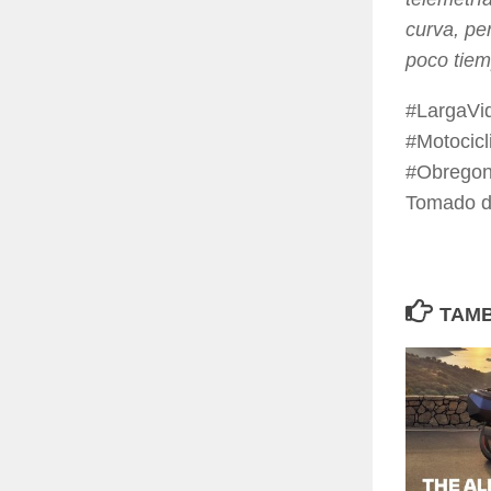
curva, pe
poco tie
#LargaVi
#Motocic
#Obregon
Tomado 
TAMB