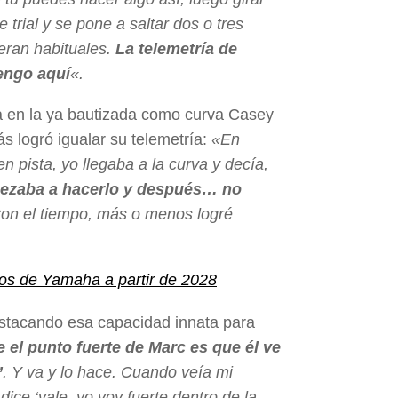
 trial y se pone a saltar dos o tres
eran habituales.
La telemetría de
tengo aquí
«.
a en la ya bautizada como curva Casey
ás logró igualar su telemetría:
«En
n pista, yo llegaba a la curva y decía,
zaba a hacerlo y después… no
Con el tiempo, más o menos logré
os de Yamaha a partir de 2028
stacando esa capacidad innata para
e el punto fuerte de Marc es que él ve
’
. Y va y lo hace. Cuando veía mi
 dice ‘vale, yo voy fuerte dentro de la