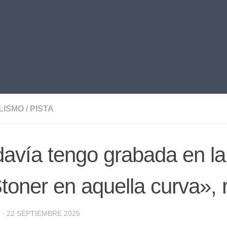
LISMO
/
PISTA
avía tengo grabada en la
toner en aquella curva»,
·
22 SEPTIEMBRE 2025