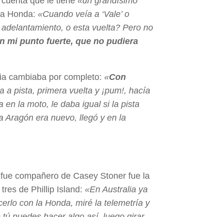
 cuenta que le tiene
«un grandísimo
la Honda:
«Cuando veía a ‘Vale’ o
 adelantamiento, o esta vuelta? Pero no
n mi punto fuerte, que no pudiera
oria cambiaba por completo:
«
Con
a a pista, primera vuelta y ¡pum!, hacía
 en la moto, le daba igual si la pista
a Aragón era nuevo, llegó y en la
 fue compañero de Casey Stoner fue la
tres de Phillip Island:
«En Australia ya
cerlo con la Honda, miré la telemetría y
 tú puedes hacer algo así, luego girar