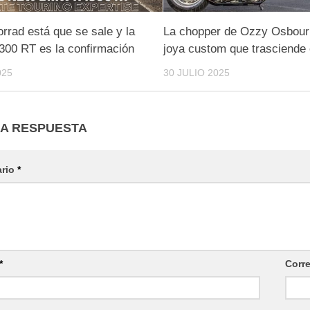
rad está que se sale y la
La chopper de Ozzy Osbour
300 RT es la confirmación
joya custom que trasciende 
025
30 JULIO 2025
NA RESPUESTA
ario
*
*
Corr