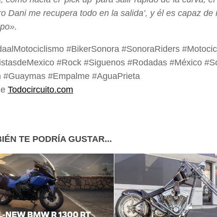
ro Dani me recupera todo en la salida’, y él es capaz de 
mpo».
daalMotociclismo #BikerSonora #SonoraRiders #Motocic
listasdeMexico #Rock #Siguenos #Rodadas #México #S
 #Guaymas #Empalme #AguaPrieta
de
Todocircuito.com
IÉN TE PODRÍA GUSTAR...