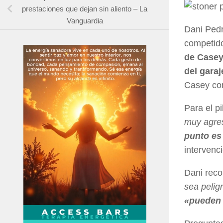
prestaciones que dejan sin aliento – La
Vanguardia
Dani Pedr
competido
de Casey
del gara
Casey co
Para el p
muy agres
punto es
intervenc
Dani reco
sea pelig
«pueden 