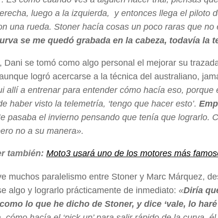
erecha, luego a la izquierda, y entonces llega el piloto de
on una rueda. Stoner hacía cosas un poco raras que no 
curva se me quedó grabada en la cabeza, todavía la 
 Dani se tomó como algo personal el mejorar su trazad
 aunque logró acercarse a la técnica del australiano, jam
fui allí a entrenar para entender cómo hacía eso, porque e
e haber visto la telemetría, ‘tengo que hacer esto’.
Empe
e pasaba el invierno pensando que tenía que lograrlo. 
pero no a su manera».
r también:
Moto3 usará uno de los motores más famos
e muchos paralelismo entre Stoner y Marc Márquez, de
e algo y lograrlo prácticamente de inmediato:
«
Diría qu
 como lo que he dicho de Stoner, y dice ‘vale, lo haré
, cómo hacía el ‘pick up’ para salir rápido de la curva, él