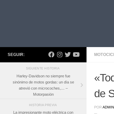
SEGUIR:
MOTOCIC
SIGUIENTE HISTORIA
«Tod
Harley-Davidson no siempre fue
sinónimo de motos gordas: un día se
atrevió con microcoches,… –
de S
Motorpasión
HISTORIA PREVIA
POR
ADMIN
La impresionante moto eléctrica con