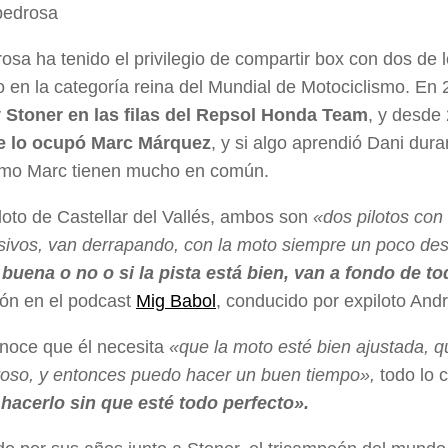
osa ha tenido el privilegio de compartir box con dos de 
 en la categoría reina del Mundial de Motociclismo. En
 Stoner en las filas del Repsol Honda Team
, y desde 
je lo ocupó Marc Márquez
, y si algo aprendió Dani dur
mo Marc tienen mucho en común.
iloto de Castellar del Vallés, ambos son
«dos pilotos con 
ivos, van derrapando, con la moto siempre un poco de
 buena o no o si la pista está bien, van a fondo de 
ión en el podcast
Mig Babol
, conducido por expiloto And
noce que él necesita
«que la moto esté bien ajustada, qu
roso, y entonces puedo hacer un buen tiempo»,
todo lo 
hacerlo sin que esté todo perfecto».