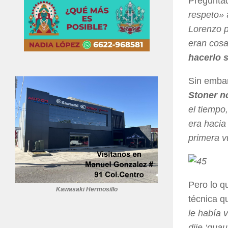
Preguntad
respeto»
Lorenzo p
eran cosa
hacerlo s
Sin embar
Stoner no
el tiempo,
era hacia
primera v
Pero lo q
Kawasaki Hermosillo
técnica qu
le había 
dije ‘gua