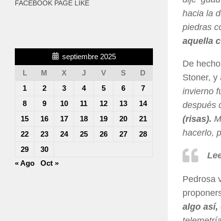
FACEBOOK PAGE LIKE
hacia la d
piedras c
aquella 
septiembre 2025
De hecho,
L
M
X
J
V
S
D
Stoner, y
1
2
3
4
5
6
7
invierno 
8
9
10
11
12
13
14
después d
(risas).
M
15
16
17
18
19
20
21
hacerlo, 
22
23
24
25
26
27
28
29
30
Lee
« Ago
Oct »
Pedrosa v
proponers
algo así,
telemetría