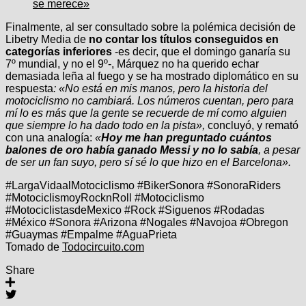
se merece»
Finalmente, al ser consultado sobre la polémica decisión de
Libetry Media de
no contar los títulos conseguidos en
categorías inferiores
-es decir, que el domingo ganaría su
7º mundial, y no el 9º-, Márquez no ha querido echar
demasiada leña al fuego y se ha mostrado diplomático en su
respuesta
: «No está en mis manos, pero la historia del
motociclismo no cambiará. Los números cuentan, pero para
mí lo es más que la gente se recuerde de mí como alguien
que siempre lo ha dado todo en la pista»,
concluyó, y remató
con una analogía:
«
Hoy me han preguntado cuántos
balones de oro había ganado Messi y no lo sabía
, a pesar
de ser un fan suyo, pero sí sé lo que hizo en el Barcelona».
#LargaVidaalMotociclismo #BikerSonora #SonoraRiders
#MotociclismoyRocknRoll #Motociclismo
#MotociclistasdeMexico #Rock #Siguenos #Rodadas
#México #Sonora #Arizona #Nogales #Navojoa #Obregon
#Guaymas #Empalme #AguaPrieta
Tomado de
Todocircuito.com
Share