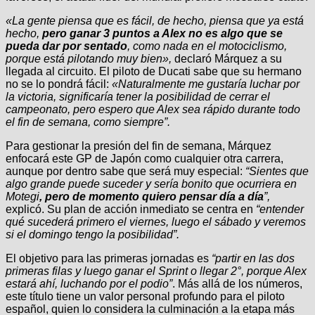
«La gente piensa que es fácil, de hecho, piensa que ya está
hecho,
pero ganar 3 puntos a Alex no es algo que se
pueda dar por sentado
, como nada en el motociclismo,
porque está pilotando muy bien»,
declaró Márquez a su
llegada al circuito. El piloto de Ducati sabe que su hermano
no se lo pondrá fácil:
«Naturalmente me gustaría luchar por
la victoria, significaría tener la posibilidad de cerrar el
campeonato, pero espero que Alex sea rápido durante todo
el fin de semana, como siempre”.
Para gestionar la presión del fin de semana, Márquez
enfocará este GP de Japón como cualquier otra carrera,
aunque por dentro sabe que será muy especial:
“Sientes que
algo grande puede suceder y sería bonito que ocurriera en
Motegi
, pero de momento quiero pensar día a día
”,
explicó. Su plan de acción inmediato se centra en
“entender
qué sucederá primero el viernes, luego el sábado y veremos
si el domingo tengo la posibilidad”.
El objetivo para las primeras jornadas es
“partir en las dos
primeras filas y luego ganar el Sprint o llegar 2°, porque Alex
estará ahí, luchando por el podio”
. Más allá de los números,
este título tiene un valor personal profundo para el piloto
español, quien lo considera la culminación a la etapa más