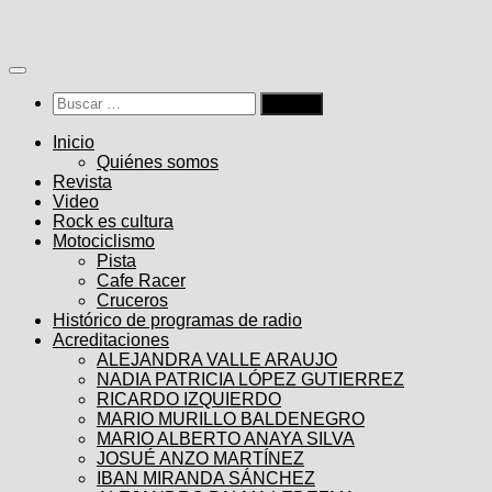
Saltar
al
contenido
Buscar:
Inicio
Quiénes somos
Revista
Video
Rock es cultura
Motociclismo
Pista
Cafe Racer
Cruceros
Histórico de programas de radio
Acreditaciones
ALEJANDRA VALLE ARAUJO
NADIA PATRICIA LÓPEZ GUTIERREZ
RICARDO IZQUIERDO
MARIO MURILLO BALDENEGRO
MARIO ALBERTO ANAYA SILVA
JOSUÉ ANZO MARTÍNEZ
IBAN MIRANDA SÁNCHEZ