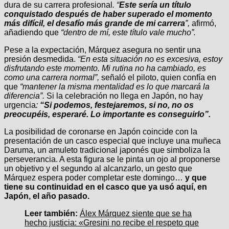
dura de su carrera profesional
. “
Este sería un título
conquistado después de haber superado el momento
más difícil, el desafío más grande de mi carrera
”,
afirmó,
añadiendo que
“dentro de mí, este título vale mucho”.
Pese a la expectación, Márquez asegura no sentir una
presión desmedida.
“En esta situación no es excesiva, estoy
disfrutando este momento. Mi rutina no ha cambiado, es
como una carrera normal”,
señaló el piloto, quien confía en
que
“mantener la misma mentalidad es lo que marcará la
diferencia”.
Si la celebración no llega en Japón, no hay
urgencia
:
“Si podemos, festejaremos, si no, no os
preocupéis, esperaré. Lo importante es conseguirlo”.
La posibilidad de coronarse en Japón coincide con la
presentación de un casco especial que incluye una muñeca
Daruma, un amuleto tradicional japonés que simboliza la
perseverancia. A esta figura se le pinta un ojo al proponerse
un objetivo y el segundo al alcanzarlo, un gesto que
Márquez espera poder completar este domingo…
y que
tiene su continuidad en el casco que ya usó aquí, en
Japón, el año pasado.
Leer también:
Álex Márquez siente que se ha
hecho justicia: «Gresini no recibe el respeto que