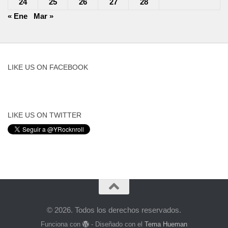
24
25
26
27
28
« Ene
Mar »
LIKE US ON FACEBOOK
LIKE US ON TWITTER
© 2026. Todos los derechos reservados.
Funciona con
- Diseñado con el
Tema Hueman