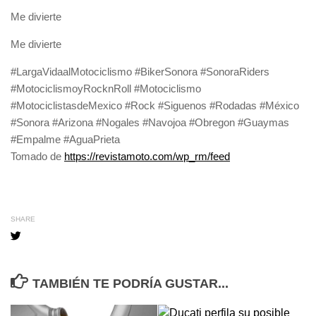
Me divierte
Me divierte
#LargaVidaalMotociclismo #BikerSonora #SonoraRiders
#MotociclismoyRocknRoll #Motociclismo
#MotociclistasdeMexico #Rock #Siguenos #Rodadas #México
#Sonora #Arizona #Nogales #Navojoa #Obregon #Guaymas
#Empalme #AguaPrieta
Tomado de
https://revistamoto.com/wp_rm/feed
SHARE
TAMBIÉN TE PODRÍA GUSTAR...