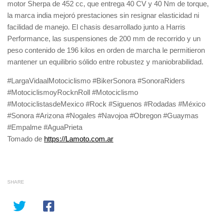
motor Sherpa de 452 cc, que entrega 40 CV y 40 Nm de torque,
la marca india mejoró prestaciones sin resignar elasticidad ni
facilidad de manejo. El chasis desarrollado junto a Harris
Performance, las suspensiones de 200 mm de recorrido y un
peso contenido de 196 kilos en orden de marcha le permitieron
mantener un equilibrio sólido entre robustez y maniobrabilidad.
#LargaVidaalMotociclismo #BikerSonora #SonoraRiders
#MotociclismoyRocknRoll #Motociclismo
#MotociclistasdeMexico #Rock #Siguenos #Rodadas #México
#Sonora #Arizona #Nogales #Navojoa #Obregon #Guaymas
#Empalme #AguaPrieta
Tomado de
https://Lamoto.com.ar
SHARE