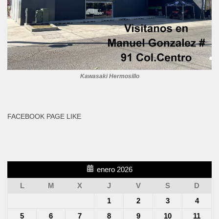
Kawasaki Hermosillo
FACEBOOK PAGE LIKE
enero 2026
L
M
X
J
V
S
D
1
2
3
4
5
6
7
8
9
10
11