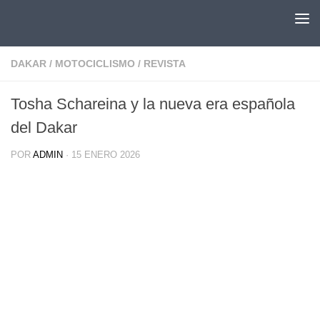
Saltar al contenido
DAKAR
/
MOTOCICLISMO
/
REVISTA
Tosha Schareina y la nueva era española
del Dakar
POR
ADMIN
·
15 ENERO 2026