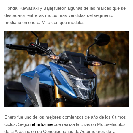
Honda, Kawasaki y Bajaj
fueron algunas de las marcas que se
destacaron entre las motos más vendidas del segmento
mediano en enero. Mirá con qué modelos.
Enero fue uno de los mejores comienzos de año de los últimos
ciclos. Según
el informe
que realiza la
División Motovehículos
de la Asociación de Concesionarios de Automotores de la